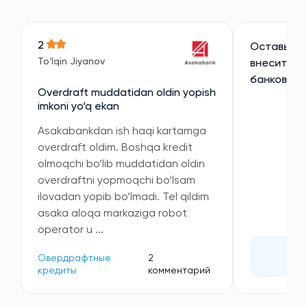
2
Оставьте 
Toʻlqin Jiyanov
внесите с
банковских
Overdraft muddatidan oldin yopish
imkoni yo‘q ekan
Asakabankdan ish haqi kartamga
overdraft oldim. Boshqa kredit
olmoqchi bo‘lib muddatidan oldin
overdraftni yopmoqchi bo‘lsam
ilovadan yopib bo‘lmadi. Tel qildim
asaka aloqa markaziga robot
operator u ...
О
Овердрафтные
2
кредиты
комментарий