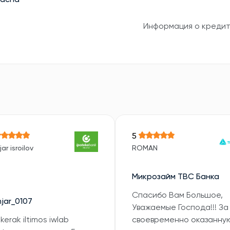
gacha
Информация о креди
5
ar isroilov
ROMAN
Микрозайм TBC Банка
Спасибо Вам Большое,
jar_0107
Уважаемые Господа!!! За
 kerak iltimos iwlab
своевременно оказанну