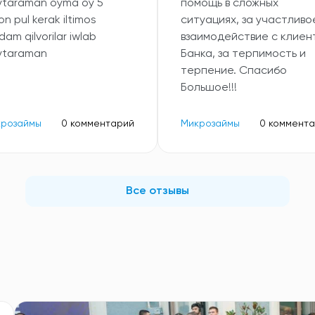
ytaraman oyma oy 5
помощь в сложных
lon pul kerak iltimos
ситуациях, за участливо
dam qilvorilar iwlab
взаимодействие с клиен
ytaraman
Банка, за терпимость и
терпение. Спасибо
Большое!!!
крозаймы
0 комментарий
Микрозаймы
0 коммент
Все отзывы