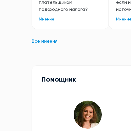
плательщиком
если 
подоходного налога?
источ
Мнение
Мнени
Все мнения
Помощник