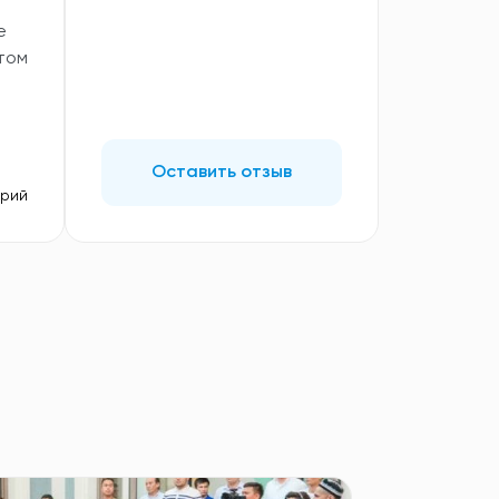
е
том
Оставить отзыв
арий