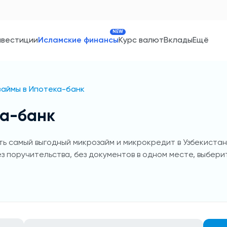
NEW
нвестиции
Исламские финансы
Курс валют
Вклады
Ещё
аймы в Ипотека-банк
ка-банк
ь самый выгодный микрозайм и микрокредит в Узбекистане
ез поручительства, без документов в одном месте, выбери