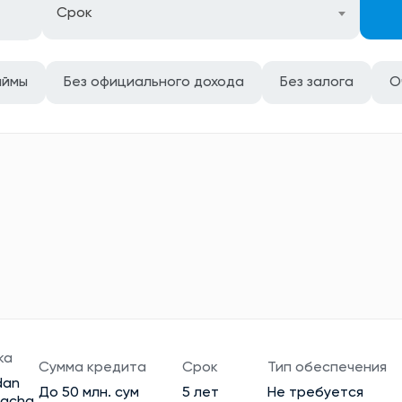
Срок
аймы
Без официального дохода
Без залога
О
ка
Сумма кредита
Срок
Тип обеспечения
dan
До 50 млн. сум
5 лет
Не требуется