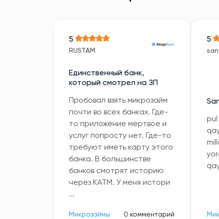
5
5
RUSTAM
sanj
Единственный банк,
который смотрел на ЗП
Пробовал взять микрозайм
San
почти во всех банках. Где-
pul
то приложение мертвое и
qa
услуг попросту нет. Где-то
mil
требуют иметь карту этого
yor
банка. В большинстве
qa
банков смотрят историю
через КАТМ. У меня истори
...
Микрозаймы
0 комментарий
Ми