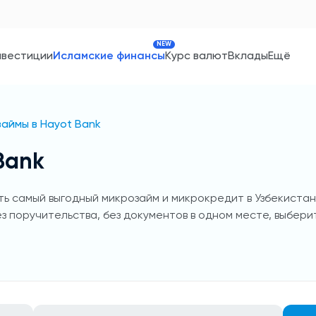
NEW
нвестиции
Исламские финансы
Курс валют
Вклады
Ещё
аймы в Hayot Bank
Bank
ь самый выгодный микрозайм и микрокредит в Узбекистане
ез поручительства, без документов в одном месте, выбери