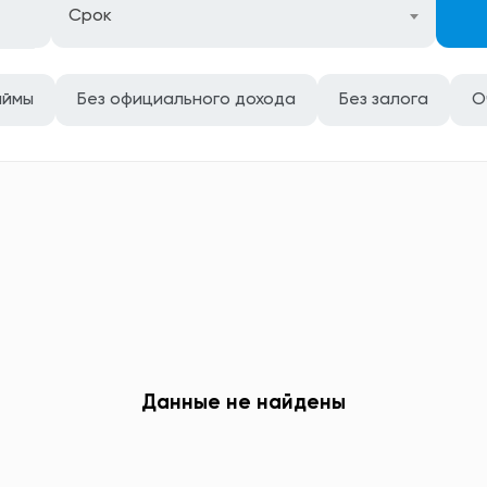
Срок
аймы
Без официального дохода
Без залога
О
Данные не найдены