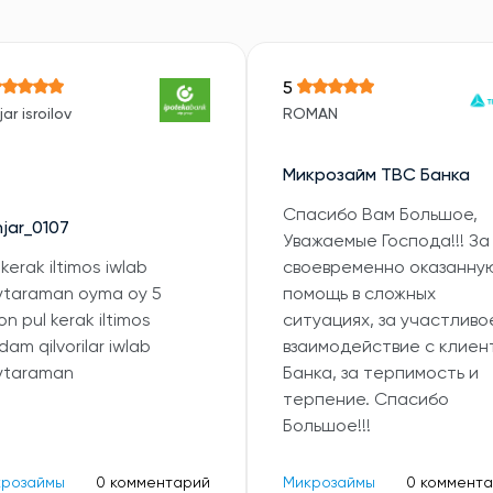
5
ar isroilov
ROMAN
Микрозайм TBC Банка
Спасибо Вам Большое,
jar_0107
Уважаемые Господа!!! За
 kerak iltimos iwlab
своевременно оказанну
ytaraman oyma oy 5
помощь в сложных
lon pul kerak iltimos
ситуациях, за участливо
dam qilvorilar iwlab
взаимодействие с клиен
ytaraman
Банка, за терпимость и
терпение. Спасибо
Большое!!!
крозаймы
0 комментарий
Микрозаймы
0 коммент