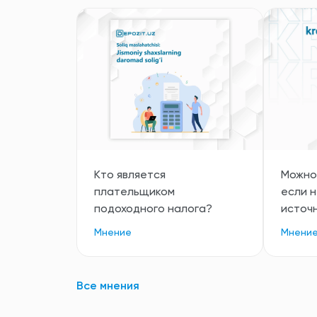
Кто является
Можно 
плательщиком
если 
подоходного налога?
источ
Мнение
Мнени
Все мнения