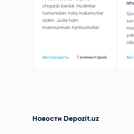
ish
chiqarib berildi. Hodimlar
tomonidan toliq malumotlar
Qog
oldim. Juda ham
sor
mamnunman tanlovimdan
may
ya
oli
Автокредиты
1 комментарий
Авт
Новости Depozit.uz