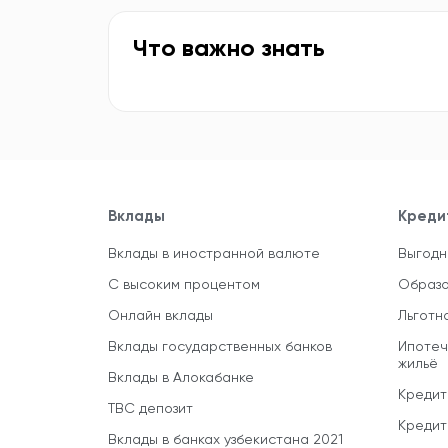
Что важно знать
Вклады
Креди
Вклады в иностранной валюте
Выгодн
С высоким процентом
Образо
Онлайн вклады
Льготн
Вклады государственных банков
Ипотеч
жильё
Вклады в Алокабанке
Кредит
TBC депозит
Кредит
Вклады в банках узбекистана 2021