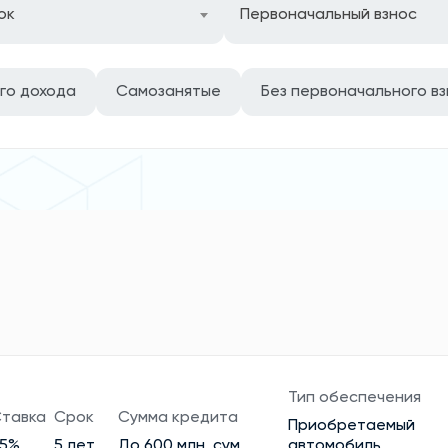
ок
Первоначальный взнос
го дохода
Самозанятые
Без первоначального в
Тип обеспечения
тавка
Срок
Сумма кредита
Приобретаемый
25%
5 лет
До 600 млн. сум
автомобиль,