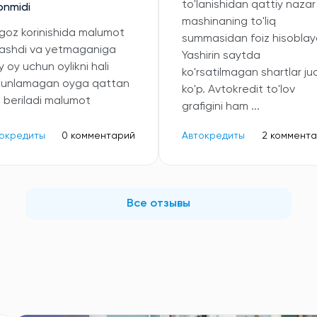
to'lanishidan qattiy nazar
onmidi
mashinaning to'liq
oz korinishida malumot
summasidan foiz hisoblayd
ashdi va yetmaganiga
Yashirin saytda
 oy uchun oylikni hali
ko'rsatilmagan shartlar ju
kunlamagan oyga qattan
ko'p. Avtokredit to'lov
b beriladi malumot
grafigini ham ...
окредиты
0 комментарий
Автокредиты
2 коммент
Все отзывы