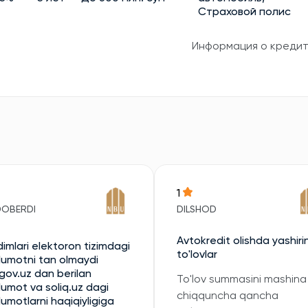
Страховой полис
Информация о креди
1
DOBERDI
DILSHOD
Avtokredit olishda yashiri
imlari elektoron tizimdagi
to'lovlar
umotni tan olmaydi
gov.uz dan berilan
To'lov summasini mashina
umot va soliq.uz dagi
chiqquncha qancha
umotlarni haqiqiyligiga