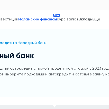
NEW
нвестиции
Исламские финансы
Курс валют
Вклады
Ещё
редиты в Народный банк
ный банк
ный автокредит с низкой процентной ставкой в 2023 году
в, выберите подходящий автокредит и оставьте заявку н