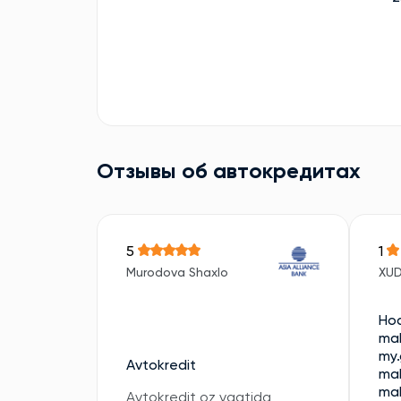
Отзывы об автокредитах
5
1
Murodova Shaxlo
XU
Hod
mal
my.
Avtokredit
mal
mal
Avtokredit oz vaqtida