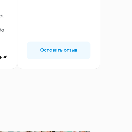
i.
da
Оставить отзыв
арий