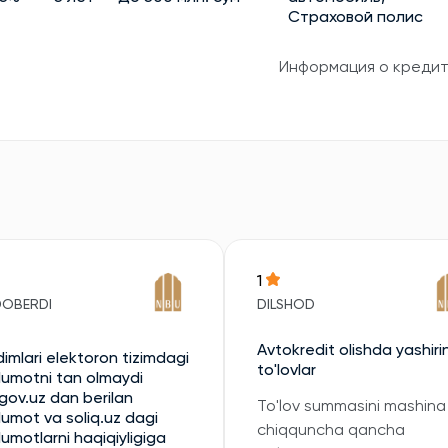
Страховой полис
Информация о креди
1
DOBERDI
DILSHOD
Avtokredit olishda yashiri
imlari elektoron tizimdagi
to'lovlar
umotni tan olmaydi
gov.uz dan berilan
To'lov summasini mashina
umot va soliq.uz dagi
chiqquncha qancha
umotlarni haqiqiyligiga