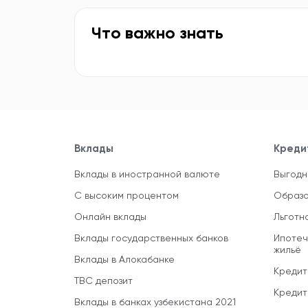
Что важно знать
Вклады
Креди
Вклады в иностранной валюте
Выгодн
С высоким процентом
Образо
Онлайн вклады
Льготн
Вклады государственных банков
Ипотеч
жильё
Вклады в Алокабанке
Кредит
TBC депозит
Кредит
Вклады в банках узбекистана 2021