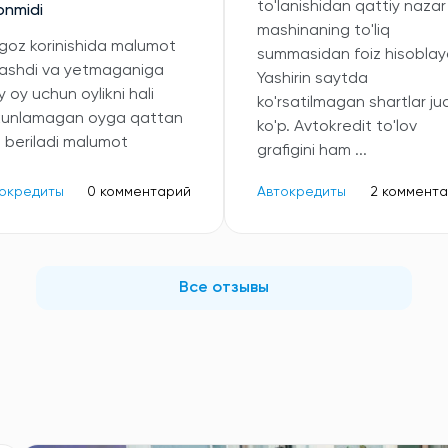
to'lanishidan qattiy nazar
onmidi
mashinaning to'liq
oz korinishida malumot
summasidan foiz hisoblayd
ashdi va yetmaganiga
Yashirin saytda
 oy uchun oylikni hali
ko'rsatilmagan shartlar ju
kunlamagan oyga qattan
ko'p. Avtokredit to'lov
b beriladi malumot
grafigini ham ...
окредиты
0 комментарий
Автокредиты
2 коммент
Все отзывы