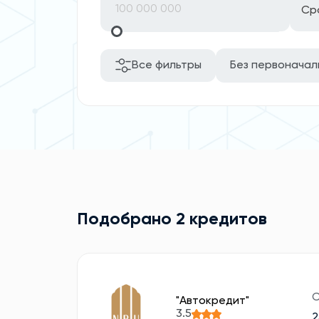
Ср
Все фильтры
Без первоначал
Подобрано 2 кредитов
С
"Aвтокредит"
3.5