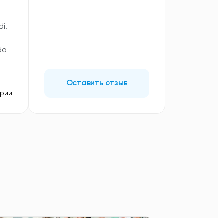
i.
da
Оставить отзыв
арий