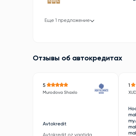
Еще 1 предложение
Отзывы об автокредитах
5
1
Murodova Shaxlo
XU
Hod
mal
my.
Avtokredit
mal
mal
Avtokredit oz vaqtida