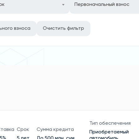
ок
Первоначальный взнос
ьного взноса
Очистить фильтр
Тип обеспечения
тавка
Срок
Сумма кредита
Приобретаемый
25%
5 лет
До 500 млн. сум
автомобиль,