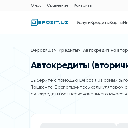
О нас
Сравнение
Контакты
Услуги
Кредиты
Карты
И
Depozit.uz
Кредиты
Автокредит на вто
Автокредиты (вторич
Выберите с помощью Depozit.uz самый выгод
Ташкенте. Воспользуйтесь калькулятором а
автокредиты без первоначального взноса в