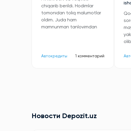
ish
chiqarib berildi. Hodimlar
tomonidan toliq malumotlar
Qog
oldim. Juda ham
sor
mamnunman tanlovimdan
may
ya
oli
Автокредиты
1 комментарий
Авт
Новости Depozit.uz