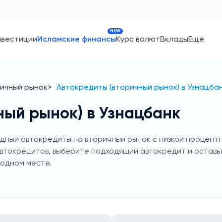
NEW
нвестиции
Исламские финансы
Курс валют
Вклады
Ещё
ричный рынок
Автокредиты (вторичный рынок) в Узнацба
ный рынок) в Узнацбанк
ный автокредиты на вторичный рынок с низкой процентной
втокредитов, выберите подходящий автокредит и оставьт
 одном месте.