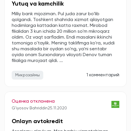
Yutuq va kamchilik
Milliy bank mijoziman. Pul juda zarur bo'lib
qolgandi. Toshkent shahrida xizmat qilayotgan
hodimlarga kattadan katta raxmat. Mirobod
filialidan 3 kun ichida 20 million so'm mikroqarz
oldim. Oz vaqt sarfladim. Endi masalani ikkinchi
tomoniga o'taylik. Mening taklifimga ko'ra, xuddi
shu masalada bir oydan so'ng, ya'ni sentabr
oyida onam Surxondaryo viloyati Denov tuman
filialiga murojaat qildi. ...
1 комментарий
Микрозаймы
Оценка отклонена
G'iyosov Bahriddin
25.11.2020
Onlayn avtokredit