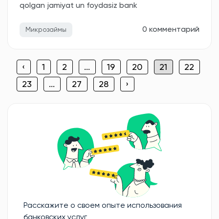
qolgan jamiyat un foydasiz bank
0 комментарий
Микрозаймы
‹
1
2
...
19
20
21
22
23
...
27
28
›
Расскажите о своем опыте использования
банковских услуг