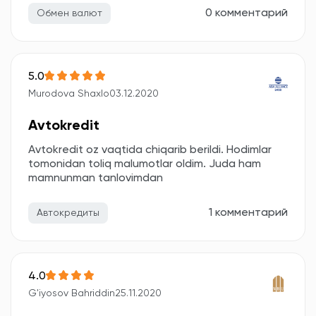
0 комментарий
Обмен валют
5.0
Murodova Shaxlo
03.12.2020
Avtokredit
Avtokredit oz vaqtida chiqarib berildi. Hodimlar
tomonidan toliq malumotlar oldim. Juda ham
mamnunman tanlovimdan
1 комментарий
Автокредиты
4.0
G'iyosov Bahriddin
25.11.2020