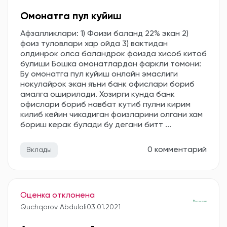
Омонатга пул куйиш
Афзалликлари: 1) Фоизи баланд 22% экан 2)
фоиз туловлари хар ойда 3) вактидан
олдинрок олса баландрок фоизда хисоб китоб
булиши Бошка омонатлардан фаркли томони:
Бу омонатга пул куйиш онлайн эмаслиги
нокулайрок экан яъни банк офислари бориб
амалга оширилади. Хозирги кунда банк
офислари бориб навбат кутиб пулни кирим
килиб кейин чикадиган фоизларини олгани хам
бориш керак булади бу дегани битт ...
0 комментарий
Вклады
Оценка отклонена
Quchqorov Abdulali
03.01.2021