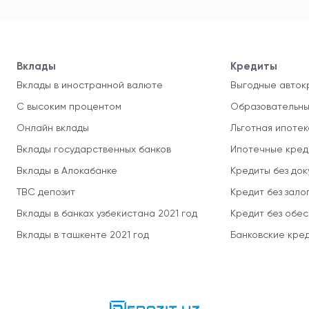
Вклады
Кредиты
Вклады в иностранной валюте
Выгодные авток
С высоким процентом
Образовательны
Онлайн вклады
Льготная ипотек
Вклады государственных банков
Ипотечные кред
Вклады в Алокабанке
Кредиты без до
TBC депозит
Кредит без зало
Вклады в банках узбекистана 2021 год
Кредит без обе
Вклады в ташкенте 2021 год
Банковские кред