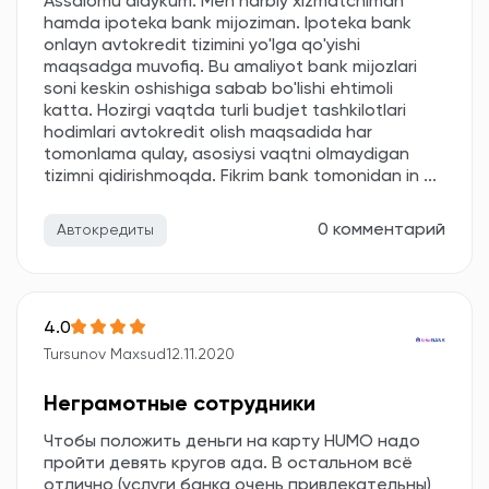
Assalomu alaykum. Men harbiy xizmatchiman
hamda ipoteka bank mijoziman. Ipoteka bank
onlayn avtokredit tizimini yo'lga qo'yishi
maqsadga muvofiq. Bu amaliyot bank mijozlari
soni keskin oshishiga sabab bo'lishi ehtimoli
katta. Hozirgi vaqtda turli budjet tashkilotlari
hodimlari avtokredit olish maqsadida har
tomonlama qulay, asosiysi vaqtni olmaydigan
tizimni qidirishmoqda. Fikrim bank tomonidan in ...
0 комментарий
Автокредиты
4.0
Tursunov Maxsud
12.11.2020
Неграмотные сотрудники
Чтобы положить деньги на карту HUMO надо
пройти девять кругов ада. В остальном всё
отлично (услуги банка очень привлекательны)