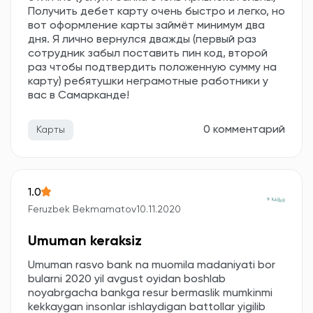
Получить дебет карту очень быстро и легко, но
вот оформление карты займёт минимум два
дня. Я лично вернулся дважды (первый раз
сотрудник забыл поставить пин код, второй
раз чтобы подтвердить положенную сумму на
карту) ребятушки неграмотные работники у
вас в Самарканде!
0 комментарий
Карты
1.0
Feruzbek Bekmamatov
10.11.2020
Umuman keraksiz
Umuman rasvo bank na muomila madaniyati bor
bularni 2020 yil avgust oyidan boshlab
noyabrgacha bankga resur bermaslik mumkinmi
kekkaygan insonlar ishlaydigan battollar yigilib