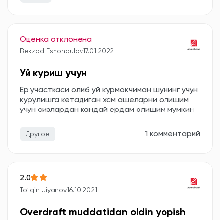
Оценка отклонена
Bekzod Eshonqulov
17.01.2022
Уй куриш учун
Ер участкаси олиб уй курмокчиман шунинг учун
курулишга кетадиган хам ашеларни олишим
учун сизлардан кандай ердам олишим мумкин
1 комментарий
Другое
2.0
Toʻlqin Jiyanov
16.10.2021
Overdraft muddatidan oldin yopish