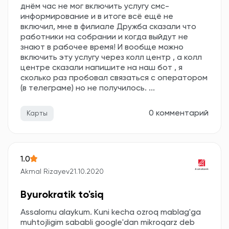
днём час не мог включить услугу смс-
информирование и в итоге всё ещё не
включил, мне в филиале Дружба сказали что
работники на собрании и когда выйдут не
знают в рабочее время! И вообще можно
включить эту услугу через колл центр , а колл
центре сказали напишите на наш бот , я
сколько раз пробовал связаться с оператором
(в телеграме) но не получилось. ...
0 комментарий
Карты
1.0
Akmal Rizayev
21.10.2020
Byurokratik to'siq
Assalomu alaykum. Kuni kecha ozroq mablag'ga
muhtojligim sababli google'dan mikroqarz deb