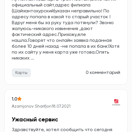
официальный сайт,адрес филиала
(Шайхантохурский)указан неправильно! По
адресу попала в какой то старый участок !
Вдруг меня бы за руку туда потянули? Звоню
жалуюсь-никакого извинения ,дают
фактический адрес.Прихожу,еле
нашла.Говорят что онлайн заявка поданная
более 10 дней назад -не попала в их банк!Хотя
по их сайту у меня карта уже готова.Опять
никаких ...
0 комментарий
Карты
1.0
Azamjonov Sharifjon
18.07.2021
Ужасный сервис
Здравствуйте, хотел сообщить что сегодня