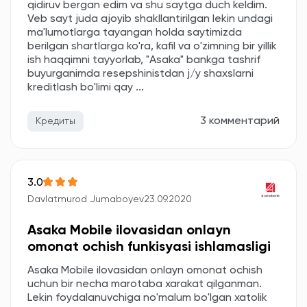
qidiruv bergan edim va shu saytga duch keldim.
Veb sayt juda ajoyib shakllantirilgan lekin undagi
ma'lumotlarga tayangan holda saytimizda
berilgan shartlarga ko'ra, kafil va o'zimning bir yillik
ish haqqimni tayyorlab, "Asaka" bankga tashrif
buyurganimda resepshinistdan j/y shaxslarni
kreditlash bo'limi qay ...
3 комментарий
Кредиты
3.0
Davlatmurod Jumaboyev
23.09.2020
Asaka Mobile ilovasidan onlayn
omonat ochish funkisyasi ishlamasligi
Asaka Mobile ilovasidan onlayn omonat ochish
uchun bir necha marotaba xarakat qilganman.
Lekin foydalanuvchiga no'malum bo'lgan xatolik