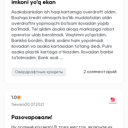
imkoni yo‘q ekan
Asakabankdan ish haqi kartamga overdraft oldim.
Boshqa kredit olmoqchi bo‘lib muddatidan oldin
overdraftni yopmoqchi bo‘lsam ilovadan yopib
bo‘lmadi. Tel qildim asaka aloqa markaziga robot
operator ulab berolmadi. Vaqtimni yo‘qotdim.
Bankka bordim. Bank xodimi ham yopolmadi
ilovadan va asaka kartasidan to‘lang dedi. Pulni
asaka plastik kartaga o‘tkazdim. Ilovadan baribir
to‘lolmadim. Bank xodi ...
2 комментарий
Овердрафтные кредиты
1.0
Sevara
30.07.2021
Разочаровали!
Ну полный кошмар! В трех местах ,включая их