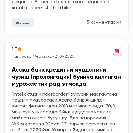
chiqaradi. Bir necha bor murojaat qilganman
xatolikni sceenshotlari bilan.
5 комментарий
Вклады
1.0
Ядгарова Ферузахон
21.09.2020
Асака банк кредитни муддатини
чузиш (пролонгация) буйича килинган
мурожаатни рад этмокда
"Intellektual Kindergarden" хусусий мактабгача
таълим муаъсасаси Асака банк Андижон
вилоят филиалидан 2018 йил июл ойида 170,0
млн. сум микдорида 3 йил муддатга кредит
маблаги олган. Бутун дунёда ва юртимиз
Узбекистонда "Covid-19" вируси таркалганли
сабали 2020 йил 16 март ойидан юртимизда