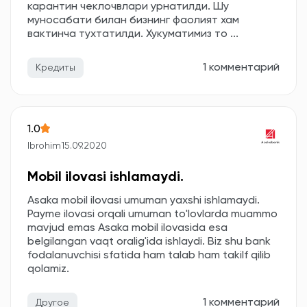
карантин чеклочвлари урнатилди. Шу
муносабати билан бизнинг фаолият хам
вактинча тухтатилди. Хукуматимиз то ...
1 комментарий
Кредиты
1.0
Ibrohim
15.09.2020
Mobil ilovasi ishlamaydi.
Asaka mobil ilovasi umuman yaxshi ishlamaydi.
Payme ilovasi orqali umuman to'lovlarda muammo
mavjud emas Asaka mobil ilovasida esa
belgilangan vaqt oralig'ida ishlaydi. Biz shu bank
fodalanuvchisi sfatida ham talab ham takilf qilib
qolamiz.
1 комментарий
Другое