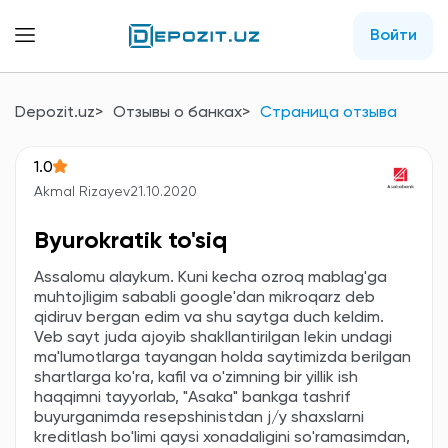
Войти
Depozit.uz
Отзывы о банках
Страница отзыва
1.0
Akmal Rizayev
21.10.2020
Byurokratik to'siq
Assalomu alaykum. Kuni kecha ozroq mablag'ga
muhtojligim sababli google'dan mikroqarz deb
qidiruv bergan edim va shu saytga duch keldim.
Veb sayt juda ajoyib shakllantirilgan lekin undagi
ma'lumotlarga tayangan holda saytimizda berilgan
shartlarga ko'ra, kafil va o'zimning bir yillik ish
haqqimni tayyorlab, "Asaka" bankga tashrif
buyurganimda resepshinistdan j/y shaxslarni
kreditlash bo'limi qaysi xonadaligini so'ramasimdan,