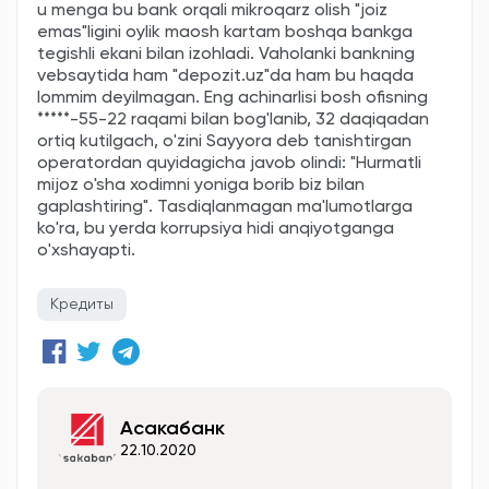
u menga bu bank orqali mikroqarz olish "joiz
emas"ligini oylik maosh kartam boshqa bankga
tegishli ekani bilan izohladi. Vaholanki bankning
vebsaytida ham "depozit.uz"da ham bu haqda
lommim deyilmagan. Eng achinarlisi bosh ofisning
*****-55-22 raqami bilan bog'lanib, 32 daqiqadan
ortiq kutilgach, o'zini Sayyora deb tanishtirgan
operatordan quyidagicha javob olindi: "Hurmatli
mijoz o'sha xodimni yoniga borib biz bilan
gaplashtiring". Tasdiqlanmagan ma'lumotlarga
ko'ra, bu yerda korrupsiya hidi anqiyotganga
o'xshayapti.
Кредиты
Асакабанк
22.10.2020