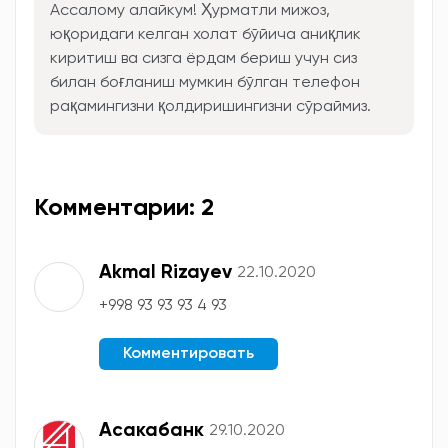
Ассалому алайкум! Ҳурматли мижоз,
юқоридаги келган холат бўйича аниқлик
киритиш ва сизга ёрдам бериш учун сиз
билан боғланиш мумкин бўлган телефон
рақамингизни қолдиришингизни сўраймиз.
Комментарии: 2
Akmal Rizayev
22.10.2020
+998 93 93 93 4 93
Комментировать
Асакабанк
29.10.2020