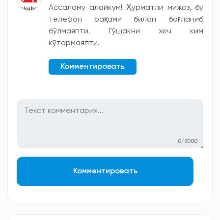
Ассалому алайкум! Ҳурматли мижоз, бу
телефон рақами билан боғланиб
бўлмаяпти. Гўшакни хеч ким
кўтармаяпти.
Комментировать
0/3000
Комментировать