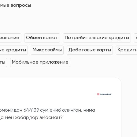
емые вопросы
хование
Обмен валют
Потребительские кредиты
е кредиты
Микрозаймы
Дебетовые карты
Кредит
ты
Мобильное приложение
омонидан 644139 сум ечиб олинган, нима
кда мен хабардор эмасман?