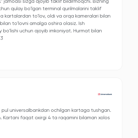
jamoasi sizga ajoyib taklif bildirmoqchi. Bizning
hun qulay bo'lgan terminal qurilmalarini taklif
a kartalardan to'lov, oldi va orqa kameralari bilan
bilan to'lovni amalga oshira olasiz. Ish
y bo'lishi uchun ajoyib imkoniyat. Hurmat bilan
53
 pul universalbankdan ochilgan kartaga tushgan.
artani faqat oxirgi 4 ta raqamini bilaman xolos