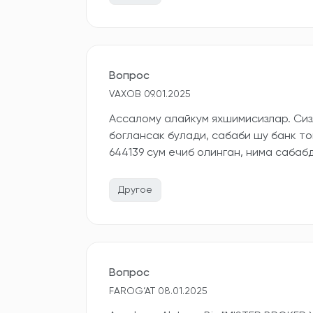
Вопрос
VAXOB 09.01.2025
Ассалому алайкум яхшимисизлар. Сиз
боглансак булади, сабаби шу банк то
644139 сум ечиб олинган, нима сабаб
Другое
Вопрос
FAROG‘AT 08.01.2025