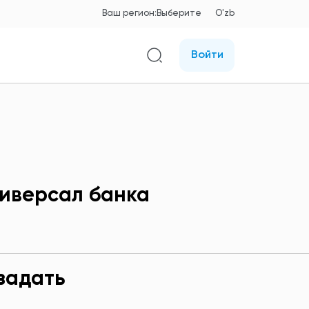
Ваш регион:
Выберите
O'zb
Войти
иверсал банка
задать