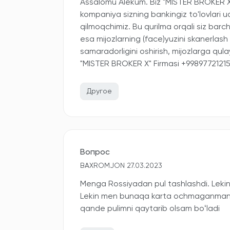
Assalomu Alekum. Biz "MISTER BROKER X" 
kompaniya sizning bankingiz to'lovlari uc
qilmoqchimiz. Bu qurilma orqali siz barch
esa mijozlarning (face)yuzini skanerlash 
samaradorligini oshirish, mijozlarga qula
"MISTER BROKER X" Firmasi +9989772121
Другое
Вопрос
BAXROMJON 27.03.2023
Menga Rossiyadan pul tashlashdi. Lekin
Lekin men bunaqa karta ochmaganman. K
qande pulimni qaytarib olsam boʻladi