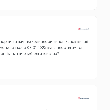
ларни банкингиз ходимлари билан канак килиб
монидан кеча 08.01.2025 куни пластигимдан
дан бу пулни ечиб олгансизлар?