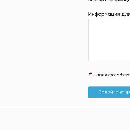
личной информаци
Информация для
*
- поля для обяз
Задайте воп