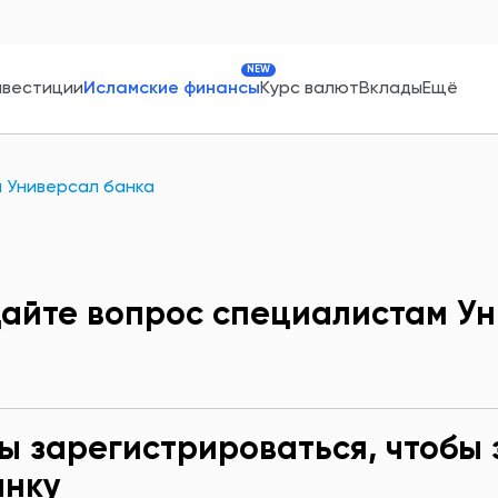
NEW
нвестиции
Исламские финансы
Курс валют
Вклады
Ещё
 Универсал банка
айте вопрос специалистам Ун
ы зарегистрироваться, чтобы 
анку