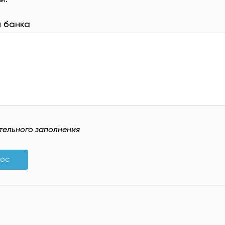
и.
 банка
ательного заполнения
рос