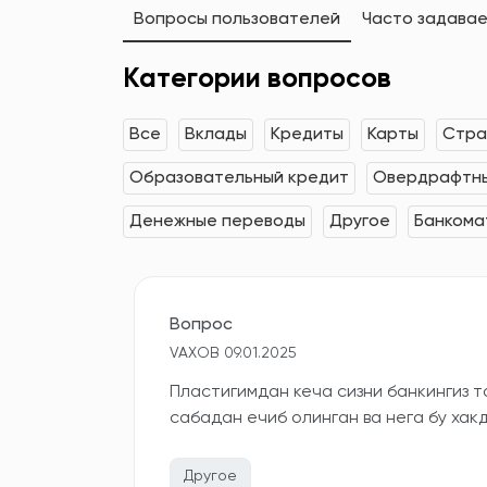
Вопросы пользователей
Часто задава
Категории вопросов
Все
Вклады
Кредиты
Карты
Стра
Образовательный кредит
Овердрафтны
Денежные переводы
Другое
Банкома
Вопрос
VAXOB 09.01.2025
Пластигимдан кеча сизни банкингиз т
сабадан ечиб олинган ва нега бу ха
Другое