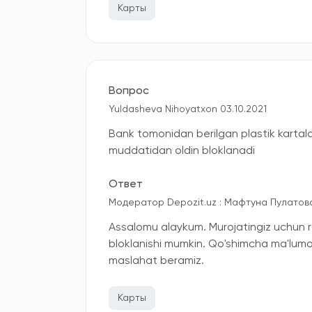
Карты
Вопрос
Yuldasheva Nihoyatxon 03.10.2021
Bank tomonidan berilgan plastik kartal
muddatidan oldin bloklanadi
Ответ
Модератор Depozit.uz : Мафтуна Пулатова
Assalomu alaykum. Murojatingiz uchun 
bloklanishi mumkin. Qo'shimcha ma'lumot
maslahat beramiz.
Карты