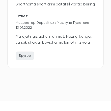
Shartnoma shartlarini batafsil yoritib bering
Ответ
Модератор Depozit.uz : Мафтуна Пулатова
13.01.2022
Murojatingiz uchun rahmat. Hozirgi kunga,
yuridik shaxlar boyicha ma'lumotimiz yo'q
Другое