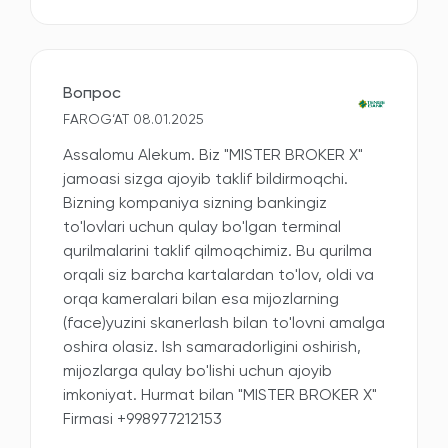
Вопрос
FAROG‘AT 08.01.2025
Assalomu Alekum. Biz "MISTER BROKER X"
jamoasi sizga ajoyib taklif bildirmoqchi.
Bizning kompaniya sizning bankingiz
to'lovlari uchun qulay bo'lgan terminal
qurilmalarini taklif qilmoqchimiz. Bu qurilma
orqali siz barcha kartalardan to'lov, oldi va
orqa kameralari bilan esa mijozlarning
(face)yuzini skanerlash bilan to'lovni amalga
oshira olasiz. Ish samaradorligini oshirish,
mijozlarga qulay bo'lishi uchun ajoyib
imkoniyat. Hurmat bilan "MISTER BROKER X"
Firmasi +998977212153