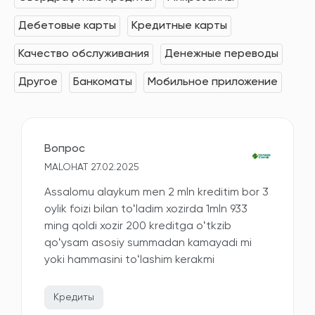
Дебетовые карты
Кредитные карты
Качество обслуживания
Денежные переводы
Другое
Банкоматы
Мобильное приложение
Вопрос
MALOHAT 27.02.2025
Assalomu alaykum men 2 mln kreditim bor 3
oylik foizi bilan toʻladim xozirda 1mln 933
ming qoldi xozir 200 kreditga oʻtkzib
qoʻysam asosiy summadan kamayadi mi
yoki hammasini toʻlashim kerakmi
Кредиты