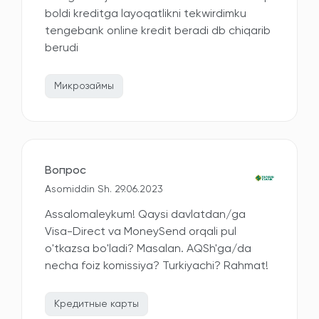
boldi kreditga layoqatlikni tekwirdimku
tengebank online kredit beradi db chiqarib
berudi
Микрозаймы
Вопрос
Asomiddin Sh. 29.06.2023
Assalomaleykum! Qaysi davlatdan/ga
Visa-Direct va MoneySend orqali pul
o'tkazsa bo'ladi? Masalan. AQSh'ga/da
necha foiz komissiya? Turkiyachi? Rahmat!
Кредитные карты