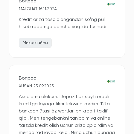
Вопрос
MALOHAT 16.11.2024
Kredit ariza tasdiqlangandan soʻng pul
hisob raqamga qancha vaqtda tushadi
Микрозаймы
Вопрос
XUSAN 25.09.2023
Assalomu alekum. Depozit.uz sayti orqali
kreditga layoqatlikni tekwirib kordim. 12ta
bankdan 9tasi òz wartlari bn kredit taklif
qildi. Men tengebankni tanladim va online
tarzda kredit olish uchun ariza qoldirdim va
menga rad javobi keldi. Nima uchun bunaqa