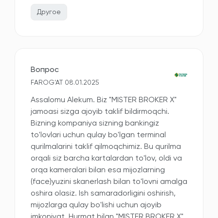
Другое
Вопрос
FAROG‘AT 08.01.2025
Assalomu Alekum. Biz "MISTER BROKER X"
jamoasi sizga ajoyib taklif bildirmoqchi.
Bizning kompaniya sizning bankingiz
to'lovlari uchun qulay bo'lgan terminal
qurilmalarini taklif qilmoqchimiz. Bu qurilma
orqali siz barcha kartalardan to'lov, oldi va
orqa kameralari bilan esa mijozlarning
(face)yuzini skanerlash bilan to'lovni amalga
oshira olasiz. Ish samaradorligini oshirish,
mijozlarga qulay bo'lishi uchun ajoyib
imkoniyat. Hurmat bilan "MISTER BROKER X"