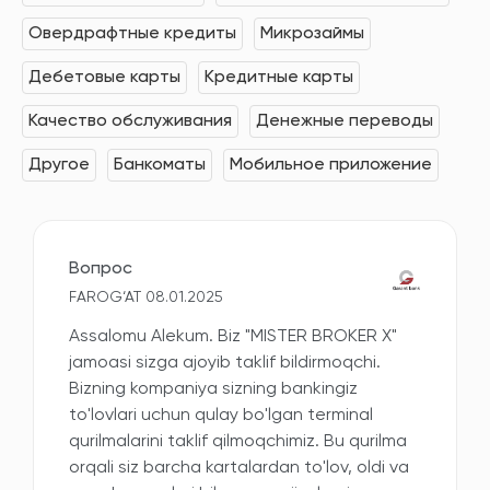
Овердрафтные кредиты
Микрозаймы
Дебетовые карты
Кредитные карты
Качество обслуживания
Денежные переводы
Другое
Банкоматы
Мобильное приложение
Вопрос
FAROG‘AT 08.01.2025
Assalomu Alekum. Biz "MISTER BROKER X"
jamoasi sizga ajoyib taklif bildirmoqchi.
Bizning kompaniya sizning bankingiz
to'lovlari uchun qulay bo'lgan terminal
qurilmalarini taklif qilmoqchimiz. Bu qurilma
orqali siz barcha kartalardan to'lov, oldi va