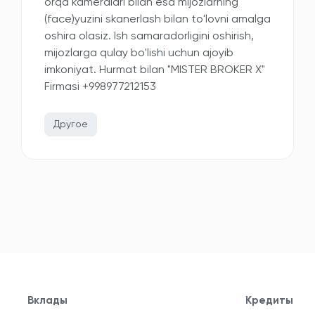
orqa kameralari bilan esa mijozlarning
(face)yuzini skanerlash bilan to'lovni amalga
oshira olasiz. Ish samaradorligini oshirish,
mijozlarga qulay bo'lishi uchun ajoyib
imkoniyat. Hurmat bilan "MISTER BROKER X"
Firmasi +998977212153
Другое
Вклады
Кредиты