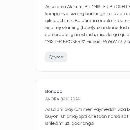
Assalomu Alekum. Biz "MISTER BROKER X" 
kompaniya sizning bankingiz to'lovlari uc
qilmoqchimiz. Bu qurilma orqali siz barch
esa mijozlarning (face)yuzini skanerlash 
samaradorligini oshirish, mijozlarga qula
"MISTER BROKER X" Firmasi +9989772121
Другое
Вопрос
ANORA 09.10.2024
Assalom alaykum men Paymedan viza k
buyon ishlamayapti chetdan narsa sotib
ishledimi uzi qachonga