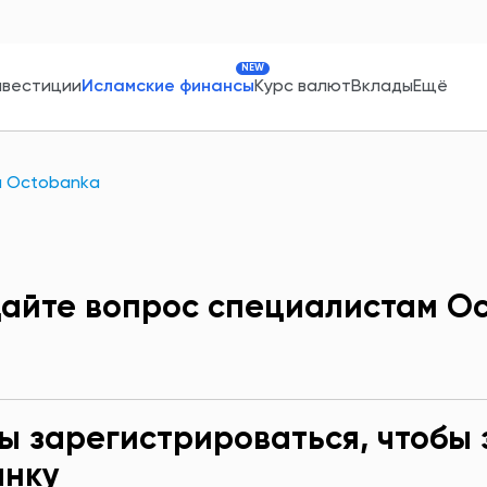
NEW
нвестиции
Исламские финансы
Курс валют
Вклады
Ещё
м Octobankа
айте вопрос специалистам O
ы зарегистрироваться, чтобы 
анку