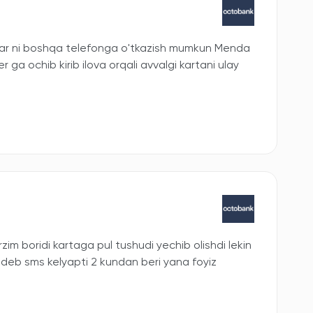
lar ni boshqa telefonga o'tkazish mumkun Menda
a ochib kirib ilova orqali avvalgi kartani ulay
zim boridi kartaga pul tushudi yechib olishdi lekin
 deb sms kelyapti 2 kundan beri yana foyiz