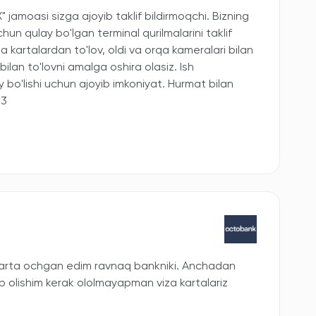
jamoasi sizga ajoyib taklif bildirmoqchi. Bizning
hun qulay bo'lgan terminal qurilmalarini taklif
a kartalardan to'lov, oldi va orqa kameralari bilan
bilan to'lovni amalga oshira olasiz. Ish
y bo'lishi uchun ajoyib imkoniyat. Hurmat bilan
53
arta ochgan edim ravnaq bankniki. Anchadan
 olishim kerak ololmayapman viza kartalariz