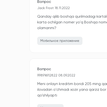
Вопрос
Jack Frost 18.11.2022
Qanday qilib boshqa qurilmadagi karta
karta ochilgan nomer yo'q Boshqa nomer g
olamanmi?
Мобильное приложение
Вопрос
998916112822 08.09.2022
Meni onlayn kreditim boridi 205 ming qar
ilovadan o'chmadi xozir yana qarziz bor
qo'shilyapti