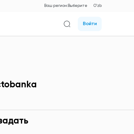
Ваш регион:
Выберите
O'zb
Войти
ctobankа
задать