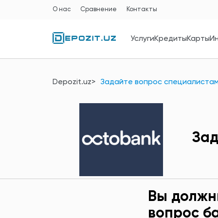
О нас
Сравнение
Контакты
Услуги
Кредиты
Карты
И
Depozit.uz
Задайте вопрос специалиста
Зад
Вы должн
вопрос б