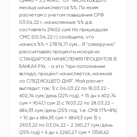
сумма = 3,3 млн.с. "03" числа каждого
месяца начисляются %%. По моим
расчетам с учетом повышения СРФ
03.04.22 г. начисленные %% д.б.
составлять 29452 сум! Но пришедшая
СМС (02.04.22 г.) сообщила, что
начисл.%% = 27876,71 сум... Я "саморучно"
рассчитываю проценты исходя их
СТАНДАРТОВ НАЧИСЛЕНИЯ ПРОЦЕНТОВ В
БАНКАХ РУз. - а это "при пополнении
вклада, процент начисляется, начиная
со СЛЕДУЮЩЕГО ДНЯ". Мой расчет
выглядит так: 1) с 04.03.22 по 18.03.22 -
602,74 сум/день (22% год). = 15 дн х 602,74
сум = 9041,1 сум 2) с 19.03.22 по 28.03.22 -
684,93 сум/день (25% год, т.е. СРФ 17%+8%)
= 10 дн х 684,93 сум = 6849,3 сум 3) с
29.03.22 по 03.04.22 - 2 260,27 сум/день
(25% год) = 6 дн х 2260,27 сум = 13561,62