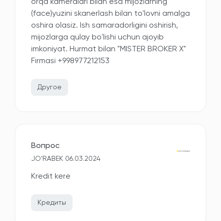
orqa kameralari bilan esa mijozlarning
(face)yuzini skanerlash bilan to'lovni amalga
oshira olasiz. Ish samaradorligini oshirish,
mijozlarga qulay bo'lishi uchun ajoyib
imkoniyat. Hurmat bilan "MISTER BROKER X"
Firmasi +998977212153
Другое
Вопрос
JO‘RABEK 06.03.2024
Kredit kere
Кредиты