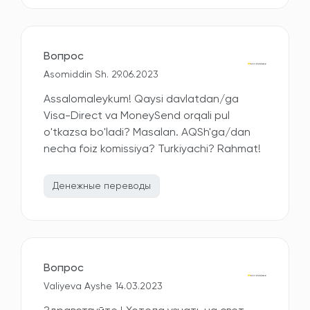
Вопрос
Asomiddin Sh. 29.06.2023
Assalomaleykum! Qaysi davlatdan/ga
Visa-Direct va MoneySend orqali pul
o'tkazsa bo'ladi? Masalan. AQSh'ga/dan
necha foiz komissiya? Turkiyachi? Rahmat!
Денежные переводы
Вопрос
Valiyeva Ayshe 14.03.2023