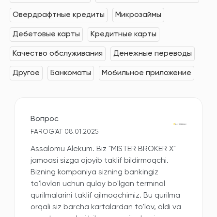
Овердрафтные кредиты
Микрозаймы
Дебетовые карты
Кредитные карты
Качество обслуживания
Денежные переводы
Другое
Банкоматы
Мобильное приложение
Вопрос
FAROG‘AT 08.01.2025
Assalomu Alekum. Biz "MISTER BROKER X"
jamoasi sizga ajoyib taklif bildirmoqchi.
Bizning kompaniya sizning bankingiz
to'lovlari uchun qulay bo'lgan terminal
qurilmalarini taklif qilmoqchimiz. Bu qurilma
orqali siz barcha kartalardan to'lov, oldi va