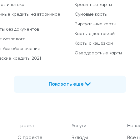
ная ипотека
Кредитные карты
чные кредиты на вторичное
Сумовые карты
Виртуальные карты
ты без документов
Карты с доставкой
т без залога
Карты с кэшбэком
т без обеспечения
Овердрафтные карты
вские кредиты 2021
Показать еще
Проект
Услуги
Новос
О проекте
Вклады
Все 