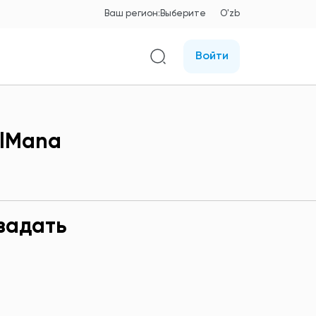
Ваш регион:
Выберите
O'zb
Войти
ulManа
задать