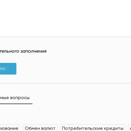
ательного заполнения
рос
емые вопросы
хование
Обмен валют
Потребительские кредиты