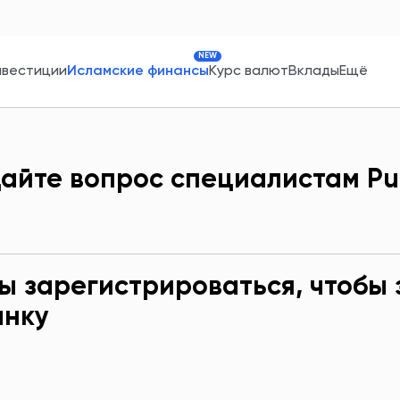
NEW
нвестиции
Исламские финансы
Курс валют
Вклады
Ещё
айте вопрос специалистам P
ы зарегистрироваться, чтобы 
анку