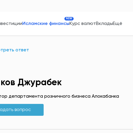
NEW
нвестиции
Исламские финансы
Курс валют
Вклады
Ещё
треть ответ
ков Джурабек
тор департамента розничного бизнеса Алокабанка
адать вопрос