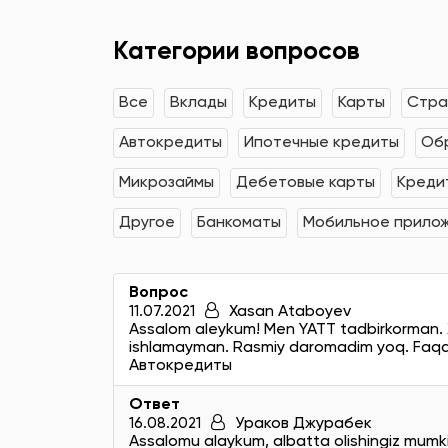
Категории вопросов
Все
Вклады
Кредиты
Карты
Стра
Автокредиты
Ипотечные кредиты
Об
Микрозаймы
Дебетовые карты
Креди
Другое
Банкоматы
Мобильное прило
Вопрос
11.07.2021
Xasan Ataboyev
Assalom aleykum! Men YATT tadbirkorman. X
ishlamayman. Rasmiy daromadim yoq. Faqat 
Автокредиты
Ответ
16.08.2021
Ураков Джурабек
Assalomu alaykum, albatta olishingiz mumk