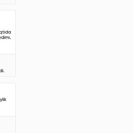
b
aqtida
ydimi.
di.
lik