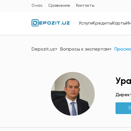
О нас
Сравнение
Контакты
Услуги
Кредиты
Карты
И
Depozit.uz
Вопросы к экспертам
Просмо
Ура
Дирек
З