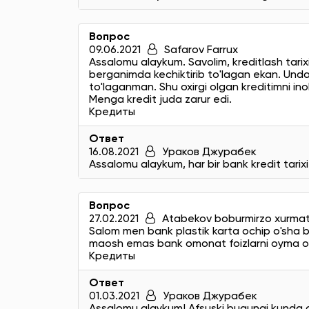
Вопрос
09.06.2021
Safarov Farrux
Assalomu alaykum. Savolim, kreditlash tarixi
berganimda kechiktirib to'lagan ekan. Undan
to'laganman. Shu oxirgi olgan kreditimni inob
Menga kredit juda zarur edi.
Кредиты
Ответ
16.08.2021
Ураков Джурабек
Assalomu alaykum, har bir bank kredit tarixi s
Вопрос
27.02.2021
Atabekov boburmirzo xurmat o
Salom men bank plastik karta ochip o'sha ba
maosh emas bank omonat foizlarni oyma oy
Кредиты
Ответ
01.03.2021
Ураков Джурабек
Assalomu alaykum! Afsuski bugungi kunda onl