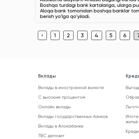
Boshqa turdagi bank kartalariga, ularga pu
Aloqa bank tomonidan boshqa banklar tomoni
berish yo'lga qo'yiladi.
‹
1
2
3
4
5
6
Вклады
Кред
Вклады в иностранной валюте
Выгод
С высоким процентом
Образ
Онлайн вклады
Льгот
Вклады государственных банков
Ипоте
жильё
Вклады в Алокабанке
Креди
TBC депозит