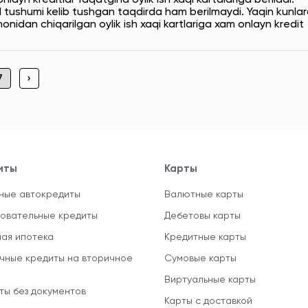
l tushumi kelib tushgan taqdirda ham berilmaydi. Yaqin kunla
dan chiqarilgan oylik ish xaqi kartlariga xam onlayn kredit
7
›
иты
Карты
ные автокредиты
Валютные карты
овательные кредиты
Дебетовы карты
ная ипотека
Кредитные карты
чные кредиты на вторичное
Сумовые карты
Виртуальные карты
ты без документов
Карты с доставкой