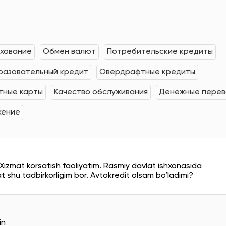
хование
Обмен валют
Потребительские кредиты
разовательный кредит
Овердрафтные кредиты
тные карты
Качество обслуживания
Денежные пере
жение
izmat korsatish faoliyatim. Rasmiy davlat ishxonasida
shu tadbirkorligim bor. Avtokredit olsam bo’ladimi?
in