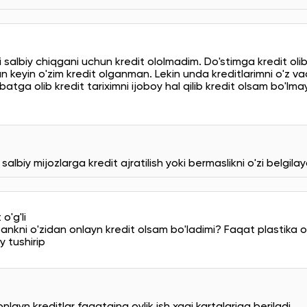
 salbiy chiqgani uchun kredit ololmadim. Do'stimga kredit oli
 keyin o'zim kredit olganman. Lekin unda kreditlarimni o'z v
atga olib kredit tariximni ijoboy hal qilib kredit olsam bo'lma
albiy mijozlarga kredit ajratilish yoki bermaslikni o'zi belgilay
'g'li
nkni o'zidan onlayn kredit olsam bo'ladimi? Faqat plastika oy
 tushirip
ayn kreditlar faqatgina oylik ish xaqi kartalariga beriladi.