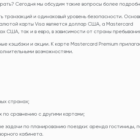
брать? Сегодня мы обсудим такие вопросы более подробн
ь транзакций и одинаковый уровень безопасности. Осно
валютой карты Visa является доллар США, а Mastercard
ах США, так и в евро, в зависимости от страны пребывания
ные кэшбэки и акции. К карте Mastercard Premium прилага
полнительными возможностями.
ных странах;
х по сравнению с другими картами;
е задачи по планированию поездки: аренда гостиницы, п
ворного кабинета.