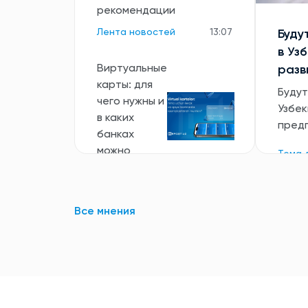
рекомендации
Лента новостей
13:07
Буду
в Уз
Виртуальные
разв
карты: для
Будут
чего нужны и
Узбек
в каких
пред
банках
можно
Тема 
открыть?
Лента новостей
16:04
Все мнения
Все новости