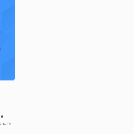
ше
овать