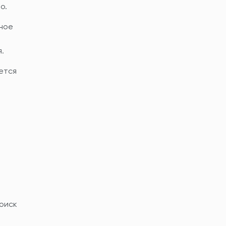
о.
вное
.
ется
оиск