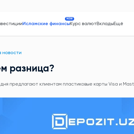
NEW
нвестиции
Исламские финансы
Курс валют
Вклады
Ещё
 новости
чем разница?
одня предлагают клиентам пластиковые карты Visa и Mast