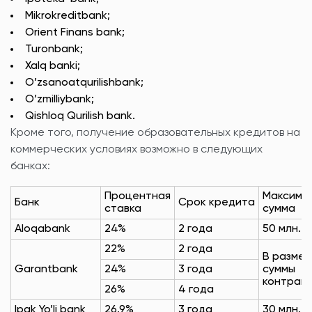
Mikrokreditbank;
Orient Finans bank;
Turonbank;
Xalq banki;
O’zsanoatqurilishbank;
O’zmilliybank;
Qishloq Qurilish bank.
Кроме того, получение образовательных кредитов на
коммерческих условиях возможно в следующих
банках:
Процентная
Максима
Банк
Срок кредита
ставка
сумма
Aloqabank
24%
2 года
50 млн. с
22%
2 года
В разме
Garantbank
24%
3 года
суммы
контрак
26%
4 года
Ipak Yo’li bank
26.9%
3 года
30 млн. с