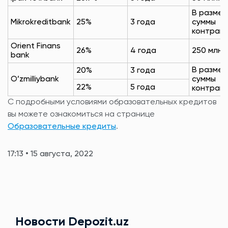
В разме
Mikrokreditbank
25%
3 года
суммы
контрак
Orient Finans
26%
4 года
250 млн.
bank
В разме
20%
3 года
O’zmilliybank
суммы
22%
5 года
контрак
С подробными условиями образовательных кредитов
вы можете ознакомиться на странице
Образовательные кредиты
.
17:13 • 15 августа, 2022
Новости Depozit.uz