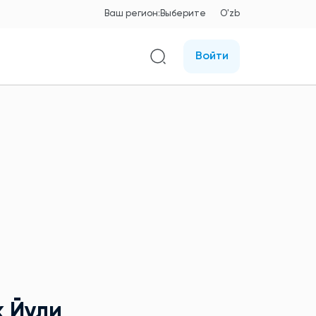
Ваш регион:
Выберите
O'zb
Войти
к Йули