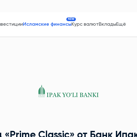
NEW
нвестиции
Исламские финансы
Курс валют
Вклады
Ещё
д
«Prime Classic»
от Банк Ипа