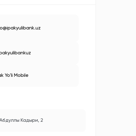
fo@ipakyulibank.uz
pakyulibankuz
ak Yo'li Mobile
 Абдуллы Кадыри, 2