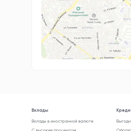
Вклады
Креди
Вклады в иностранной валюте
Выгодн
С высоким процентом
Образо