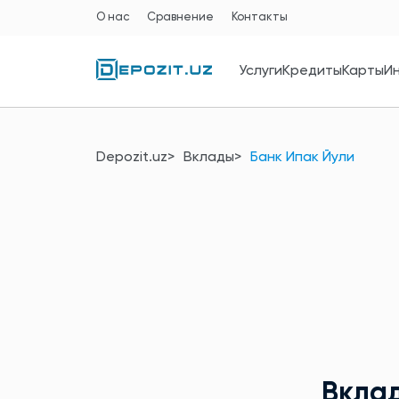
О нас
Сравнение
Контакты
Услуги
Кредиты
Карты
И
Depozit.uz
Вклады
Банк Ипак Йули
Вкла