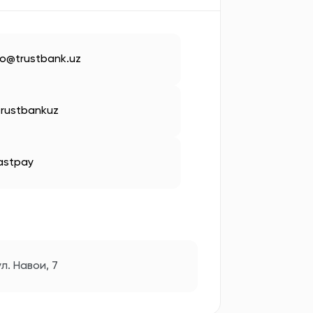
fo@trustbank.uz
rustbankuz
astpay
л. Навои, 7