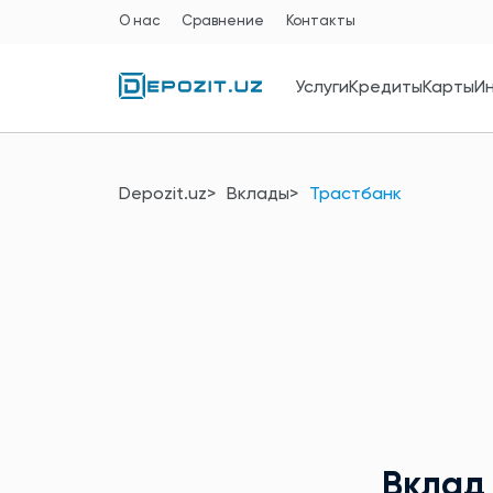
О нас
Сравнение
Контакты
Услуги
Кредиты
Карты
И
Depozit.uz
Вклады
Трастбанк
Вкла