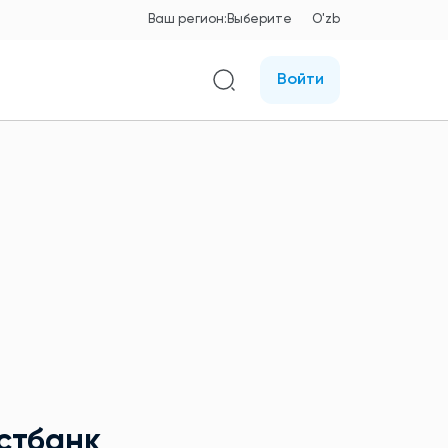
Ваш регион:
Выберите
O'zb
Войти
стбанк