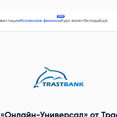
NEW
нвестиции
Исламские финансы
Курс валют
Вклады
Ещё
д
«Онлайн-Универсал»
от Тра