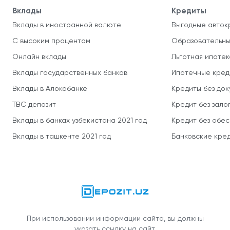
Вклады
Кредиты
Вклады в иностранной валюте
Выгодные авток
С высоким процентом
Образовательны
Онлайн вклады
Льготная ипотек
Вклады государственных банков
Ипотечные кред
Вклады в Алокабанке
Кредиты без до
TBC депозит
Кредит без зало
Вклады в банках узбекистана 2021 год
Кредит без обе
Вклады в ташкенте 2021 год
Банковские кред
При использовании информации сайта, вы должны
указать ссылку на сайт.