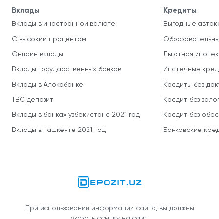
Вклады
Кредиты
Вклады в иностранной валюте
Выгодные авток
С высоким процентом
Образовательны
Онлайн вклады
Льготная ипотек
Вклады государственных банков
Ипотечные кред
Вклады в Алокабанке
Кредиты без до
TBC депозит
Кредит без зало
Вклады в банках узбекистана 2021 год
Кредит без обе
Вклады в ташкенте 2021 год
Банковские кред
При использовании информации сайта, вы должны
указать ссылку на сайт.