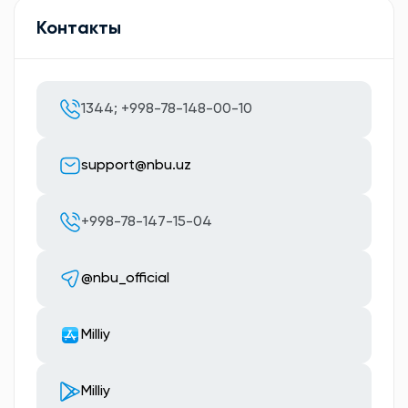
Контакты
1344; +998-78-148-00-10
support@nbu.uz
+998-78-147-15-04
@nbu_official
Milliy
Milliy