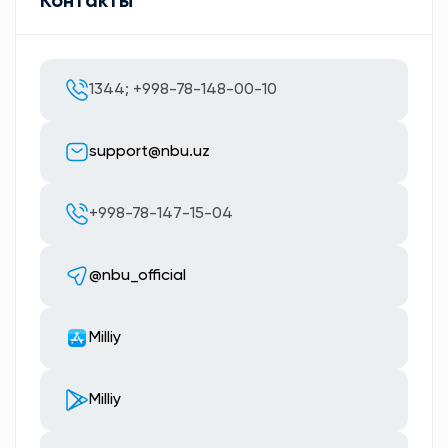
Контакты
1344; +998-78-148-00-10
support@nbu.uz
+998-78-147-15-04
@nbu_official
Milliy
Milliy