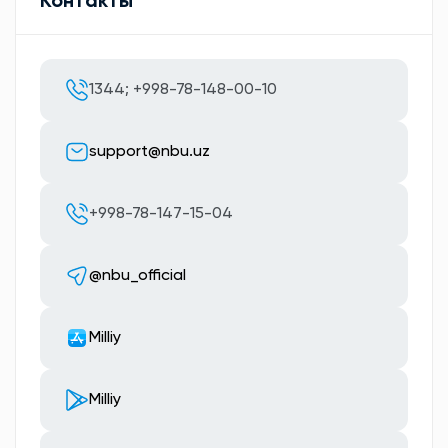
Контакты
1344; +998-78-148-00-10
support@nbu.uz
+998-78-147-15-04
@nbu_official
Milliy
Milliy