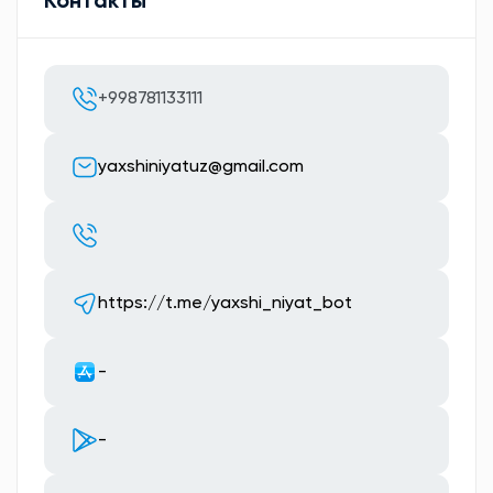
Контакты
+998781133111
yaxshiniyatuz@gmail.com
https://t.me/yaxshi_niyat_bot
-
-