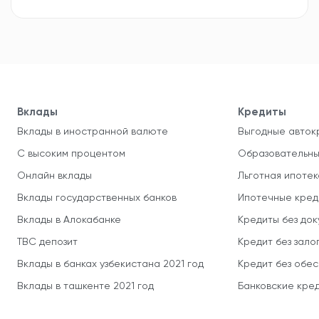
Вклады
Кредиты
Вклады в иностранной валюте
Выгодные авток
С высоким процентом
Образовательны
Онлайн вклады
Льготная ипотек
Вклады государственных банков
Ипотечные кред
Вклады в Алокабанке
Кредиты без до
TBC депозит
Кредит без зало
Вклады в банках узбекистана 2021 год
Кредит без обе
Вклады в ташкенте 2021 год
Банковские кред