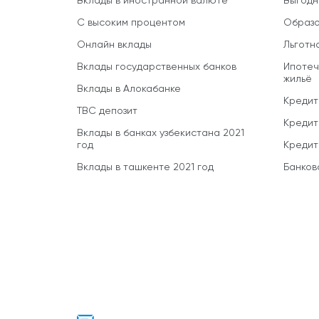
Вклады в иностранной валюте
Выгодн
С высоким процентом
Образо
Онлайн вклады
Льготн
Вклады государственных банков
Ипотеч
жильё
Вклады в Алокабанке
Кредит
TBC депозит
Кредит
Вклады в банках узбекистана 2021
год
Кредит
Вклады в ташкенте 2021 год
Банков