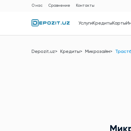
О нас
Сравнение
Контакты
Услуги
Кредиты
Карты
И
Depozit.uz
Кредиты
Микрозайм
Траст
Мик