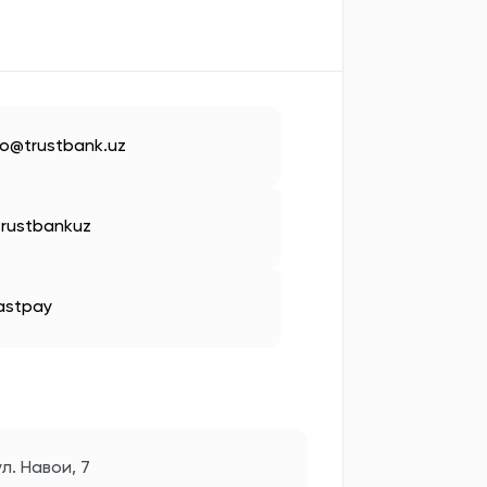
fo@trustbank.uz
rustbankuz
astpay
л. Навои, 7