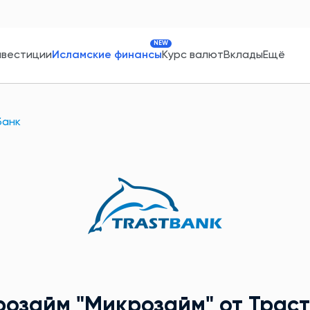
NEW
нвестиции
Исламские финансы
Курс валют
Вклады
Ещё
банк
розайм
"Микрозайм"
от Трас