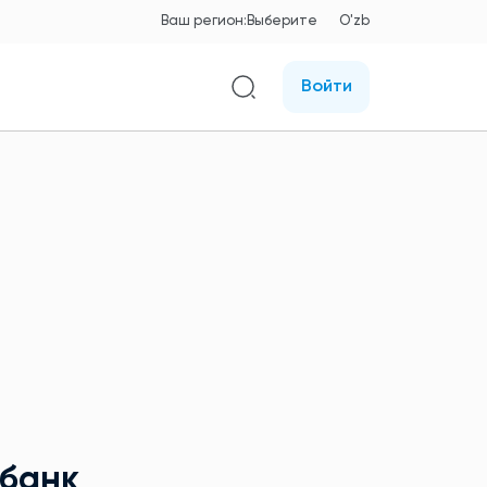
Ваш регион:
Выберите
O'zb
Войти
тбанк