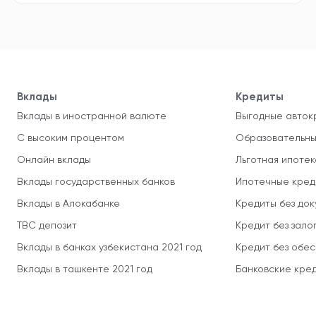
Вклады
Кредиты
Вклады в иностранной валюте
Выгодные авток
С высоким процентом
Образовательны
Онлайн вклады
Льготная ипотек
Вклады государственных банков
Ипотечные кред
Вклады в Алокабанке
Кредиты без до
TBC депозит
Кредит без зало
Вклады в банках узбекистана 2021 год
Кредит без обе
Вклады в ташкенте 2021 год
Банковские кред