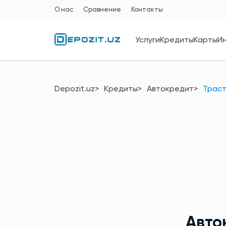
О нас
Сравнение
Контакты
Услуги
Кредиты
Карты
И
Depozit.uz
Кредиты
Автокредит
Трас
Авто