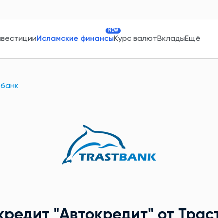
NEW
нвестиции
Исламские финансы
Курс валют
Вклады
Ещё
тбанк
кредит
"Aвтокредит"
от Трас