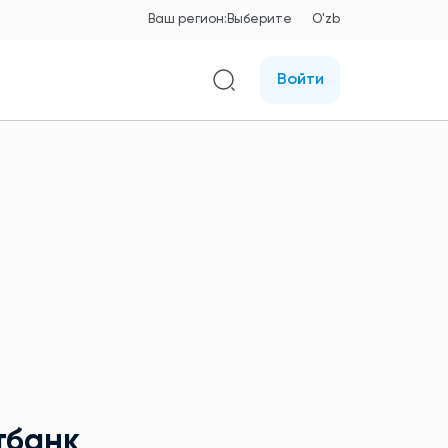
Ваш регион:
Выберите
O'zb
Войти
тбанк