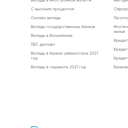
Вклады в иностранной валюте
Выгодн
С высоким процентом
Образо
Онлайн вклады
Льготн
Вклады государственных банков
Ипотеч
жильё
Вклады в Алокабанке
Кредит
TBC депозит
Кредит
Вклады в банках узбекистана 2021
год
Кредит
Вклады в ташкенте 2021 год
Банков