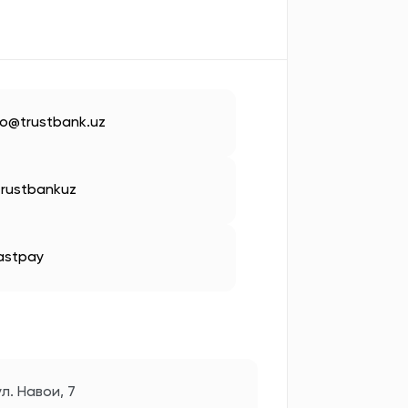
fo@trustbank.uz
rustbankuz
astpay
л. Навои, 7