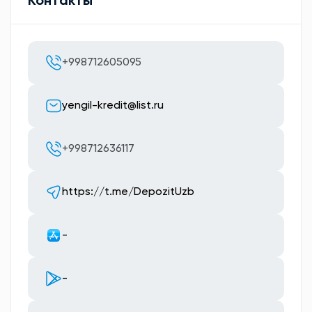
Контакты
+998712605095
yengil-kredit@list.ru
+998712636117
https://t.me/DepozitUzb
-
-