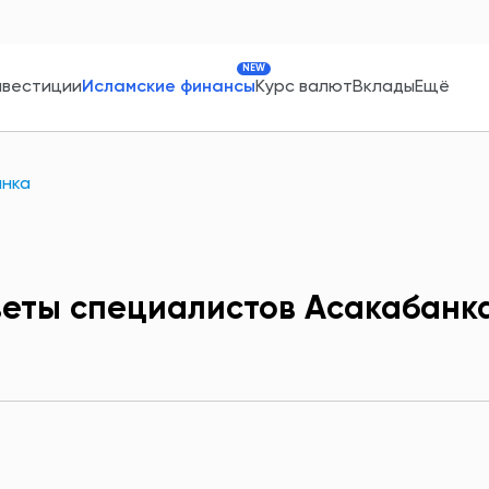
NEW
нвестиции
Исламские финансы
Курс валют
Вклады
Ещё
анка
еты специалистов Асакабанк