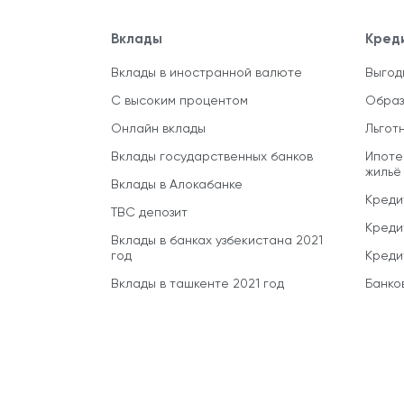
Вклады
Кред
Вклады в иностранной валюте
Выгод
С высоким процентом
Образ
Онлайн вклады
Льгот
Вклады государственных банков
Ипоте
жильё
Вклады в Алокабанке
Креди
TBC депозит
Креди
Вклады в банках узбекистана 2021
год
Креди
Вклады в ташкенте 2021 год
Банко