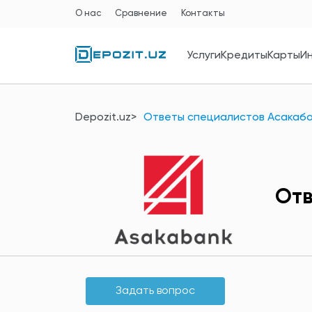
О нас
Сравнение
Контакты
Услуги
Кредиты
Карты
И
Depozit.uz
Ответы специалистов Асакаб
Отв
Задать вопрос