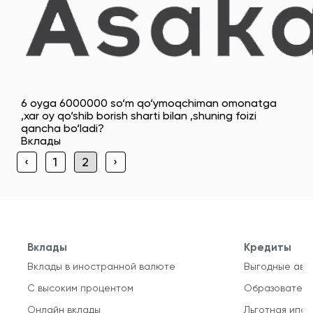
6 oyga 6000000 so‘m qo‘ymoqchiman omonatga
,xar oy qo‘shib borish sharti bilan ,shuning foizi
qancha bo‘ladi?
Вклады
‹
1
2
›
Вклады
Кредиты
Вклады в иностранной валюте
Выгодные авт
С высоким процентом
Образователь
Онлайн вклады
Льготная ипот