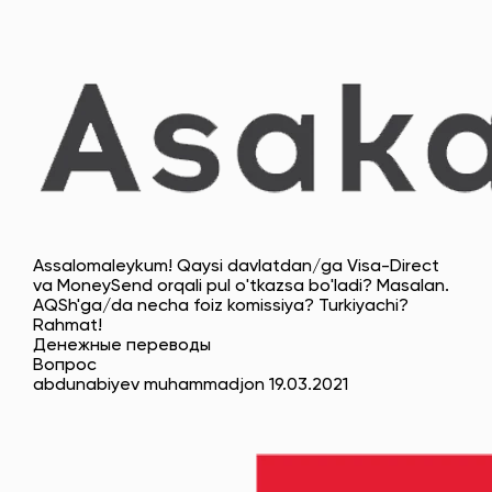
Assalomaleykum! Qaysi davlatdan/ga Visa-Direct
va MoneySend orqali pul o'tkazsa bo'ladi? Masalan.
AQSh'ga/da necha foiz komissiya? Turkiyachi?
Rahmat!
Денежные переводы
Вопрос
abdunabiyev muhammadjon 19.03.2021