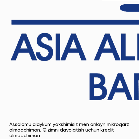
Assalomu alaykum yaxshimisiz men onlayn mikroqarz
olmoqchiman. Qizimni davolatish uchun kredit
olmoqchiman