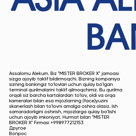
Assalomu Alekum. Biz "MISTER BROKER X" jamoasi
sizga ajoyib taklif bildirmoqchi. Bizning kompaniya
sizning bankingiz to'lovlari uchun qulay bo'lgan
terminal qurilmalarini taklif qilmoqchimiz. Bu qurilma
orqali siz barcha kartalardan to'lov, oldi va orqa
kameralari bilan esa mijozlarning (face)yuzini
skanerlash bilan to'lovni amalga oshira olasiz. Ish
samaradorligini oshirish, mijozlarga qulay bo'lishi
uchun ajoyib imkoniyat. Hurmat bilan "MISTER
BROKER X" Firmasi +998977212153
Другое
Вопрос