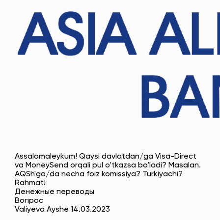
Assalomaleykum! Qaysi davlatdan/ga Visa-Direct
va MoneySend orqali pul o'tkazsa bo'ladi? Masalan.
AQSh'ga/da necha foiz komissiya? Turkiyachi?
Rahmat!
Денежные переводы
Вопрос
Valiyeva Ayshe 14.03.2023