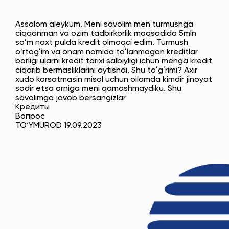
Assalom aleykum. Meni savolim men turmushga
ciqqanman va ozim tadbirkorlik maqsadida 5mln
soʻm naxt pulda kredit olmoqci edim. Turmush
oʻrtogʻim va onam nomida toʻlanmagan kreditlar
borligi ularni kredit tarixi salbiyligi ichun menga kredit
ciqarib bermasliklarini aytishdi. Shu toʻgʻrimi? Axir
xudo korsatmasin misol uchun oilamda kimdir jinoyat
sodir etsa orniga meni qamashmaydiku. Shu
savolimga javob bersangizlar
Кредиты
Вопрос
TO‘YMUROD 19.09.2023