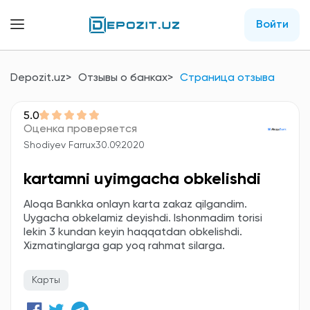
Войти
Depozit.uz
Отзывы о банках
Страница отзыва
5.0
Оценка проверяется
Shodiyev Farrux
30.09.2020
kartamni uyimgacha obkelishdi
Aloqa Bankka onlayn karta zakaz qilgandim.
Uygacha obkelamiz deyishdi. Ishonmadim torisi
lekin 3 kundan keyin haqqatdan obkelishdi.
Xizmatinglarga gap yoq rahmat silarga.
Карты