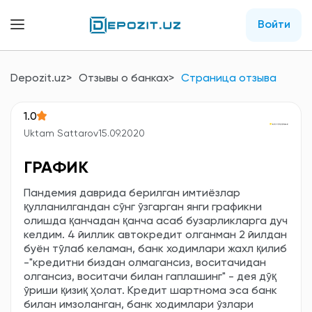
Войти
Depozit.uz
Отзывы о банках
Страница отзыва
1.0
Uktam Sattarov
15.09.2020
ГРАФИК
Пандемия даврида берилган имтиёзлар
қулланилгандан сўнг ўзгарган янги графикни
олишда қанчадан қанча асаб бузарликларга дуч
келдим. 4 йиллик автокредит олганман 2 йилдан
буён тўлаб келаман, банк ходимлари жахл қилиб
-"кредитни биздан олмагансиз, воситачидан
олгансиз, воситачи билан гаплашинг" - дея дўқ
ўриши қизиқ ҳолат. Кредит шартнома эса банк
билан имзоланган, банк ходимлари ўзлари