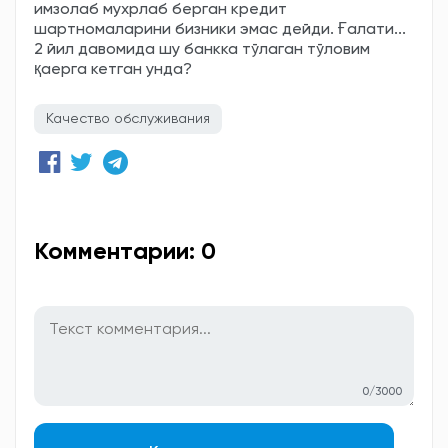
имзолаб мухрлаб берган кредит
шартномаларини бизники эмас дейди. Ғалати...
2 йил давомида шу банкка тўлаган тўловим
қаерга кетган унда?
Качество обслуживания
Комментарии: 0
0/3000