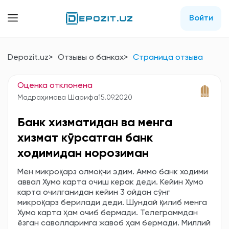
Войти
Depozit.uz
Отзывы о банках
Страница отзыва
Оценка отклонена
Мадраҳимова Шарифа
15.09.2020
Банк хизматидан ва менга
хизмат кўрсатган банк
ходимидан норозиман
Мен микроқарз олмоқчи эдим. Аммо банк ходими
аввал Хумо карта очиш керак деди. Кейин Хумо
карта очилганидан кейин 3 ойдан сўнг
микроқарз берилади деди. Шундай қилиб менга
Хумо карта ҳам очиб бермади. Телеграммдан
ёзган саволларимга жавоб ҳам бермади. Миллий