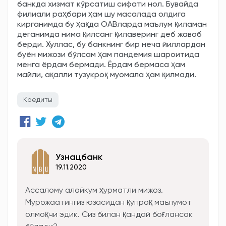
банкда хизмат кўрсатиш сифати нол. Бувайда
филиали раҳбари ҳам шу масалада олдига
кирганимда бу ҳақда ОАВларда маълум қиламан
деганимда нима қилсанг қилаверинг деб жавоб
берди. Хуллас, бу банкнинг бир неча йиллардан
буён мижози бўлсам ҳам пандемия шароитида
менга ёрдам бермади. Ёрдам бермаса ҳам
майли, ақалли тузукроқ муомала ҳам қилмади.
Кредиты
Узнацбанк
19.11.2020
Ассалому алайкум ҳурматли мижоз.
Мурожаатингиз юзасидан қўпроқ маълумот
олмоқчи эдик. Сиз билан қандай боғлансак