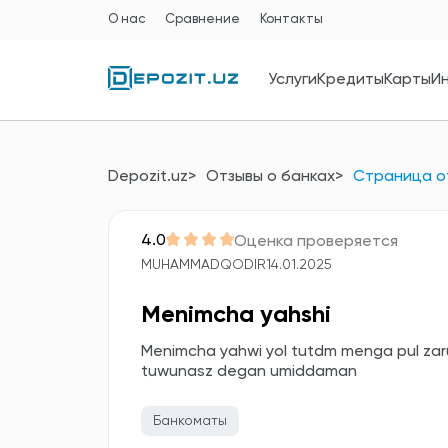
О нас
Сравнение
Контакты
Услуги
Кредиты
Карты
И
Depozit.uz
Отзывы о банках
Страница о
4.0
Оценка проверяется
MUHAMMADQODIR
14.01.2025
Menimcha yahshi
Menimcha yahwi yol tutdm menga pul zarur
tuwunasz degan umiddaman
Банкоматы