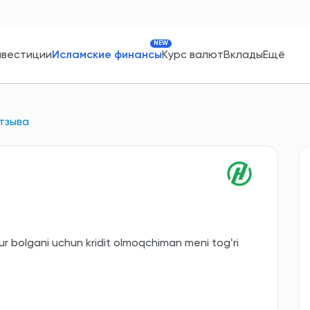
NEW
нвестиции
Исламские финансы
Курс валют
Вклады
Ещё
тзыва
 bolgani uchun kridit olmoqchiman meni togʻri