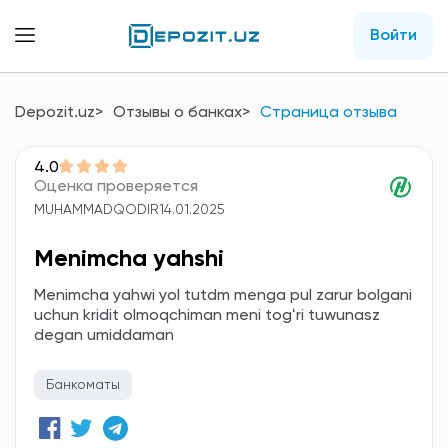
Войти
Depozit.uz
Отзывы о банках
Страница отзыва
4.0
Оценка проверяется
MUHAMMADQODIR
14.01.2025
Menimcha yahshi
Menimcha yahwi yol tutdm menga pul zarur bolgani
uchun kridit olmoqchiman meni togʻri tuwunasz
degan umiddaman
Банкоматы