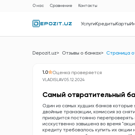
О нас
Сравнение
Контакты
Услуги
Кредиты
Карты
И
Depozit.uz
Отзывы о банках
Страница о
1.0
Оценка проверяется
VLADISLAV
05.12.2024
Самый отвратительный б
Один из самых худших банков которые 
двойные транзакции, комиссия за сняти
приходится постоянно перепроверять 
исскуственно завышена во время "акци
кредиту требовалось купить их акции 