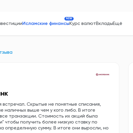
NEW
нвестиции
Исламские финансы
Курс валют
Вклады
Ещё
тзыва
анк
я встречал. Скрытые не понятные списания,
е наличных выше чем у кого либо. В итоге
все транзакции. Стоимость их акций была
и" чтобы получить более низкую ставку по
на определнную сумму. В итоге они выросли, но