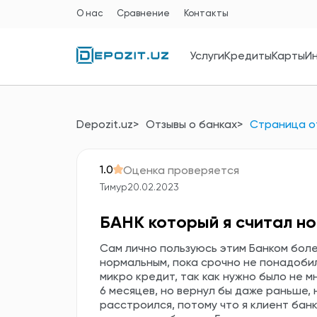
О нас
Сравнение
Контакты
Услуги
Кредиты
Карты
И
Depozit.uz
Отзывы о банках
Страница о
1.0
Оценка проверяется
Тимур
20.02.2023
БАНК который я считал н
Сам лично пользуюсь этим Банком боле
нормальным, пока срочно не понадобил
микро кредит, так как нужно было не м
6 месяцев, но вернул бы даже раньше,
расстроился, потому что я клиент банк