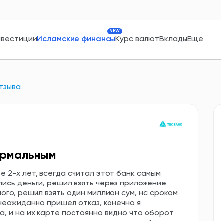
NEW
нвестиции
Исламские финансы
Курс валют
Вклады
Ещё
тзыва
ормальным
е 2-х лет, всегда считал этот банк самым
ись деньги, решил взять через приложение
ного, решил взять один миллион сум, на сроком
 неожиданно пришел отказ, конечно я
а, и на их карте постоянно видно что оборот