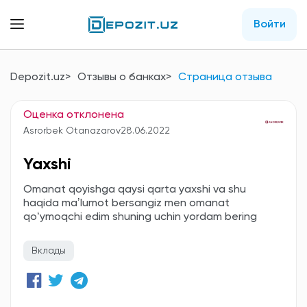
Войти
Depozit.uz
Отзывы о банках
Страница отзыва
Оценка отклонена
Asrorbek Otanazarov
28.06.2022
Yaxshi
Omanat qoyishga qaysi qarta yaxshi va shu
haqida maʼlumot bersangiz men omanat
qoʻymoqchi edim shuning uchin yordam bering
Вклады