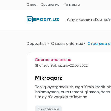
О нас
Сравнение
Контакты
Услуги
Кредиты
Карты
И
Depozit.uz
Отзывы о банках
Страница о
Оценка отклонена
Shahzod Beknazarov
22.05.2022
Mikroqarz
To'y qilayotgandik shunga 10mln kredit o
ishlamayman, euro remont qilaman, hech qan
Har oy o'z vaqtida to'layman
Микрозаймы