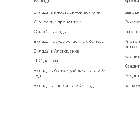
Вклады
Креди
Вклады в иностранной валюте
Выгодн
С высоким процентом
Образо
Онлайн вклады
Льготн
Вклады государственных банков
Ипотеч
жильё
Вклады в Алокабанке
Кредит
TBC депозит
Кредит
Вклады в банках узбекистана 2021
год
Кредит
Вклады в ташкенте 2021 год
Банков