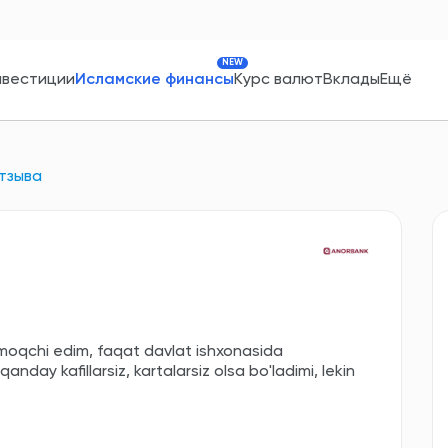
NEW
нвестиции
Исламские финансы
Курс валют
Вклады
Ещё
тзыва
lmoqchi edim, faqat davlat ishxonasida
day kafillarsiz, kartalarsiz olsa bo'ladimi, lekin