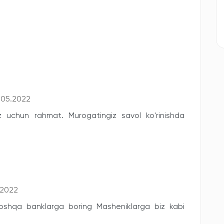
.05.2022
z uchun rahmat. Murogatingiz savol ko'rinishda
.2022
shqa banklarga boring Masheniklarga biz kabi