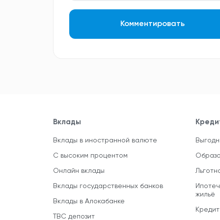
Комментировать
Вклады
Креди
Вклады в иностранной валюте
Выгодн
С высоким процентом
Образо
Онлайн вклады
Льготн
Вклады государственных банков
Ипотеч
жильё
Вклады в Алокабанке
Кредит
TBC депозит