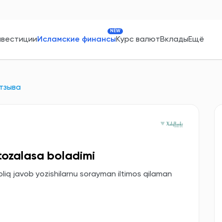
NEW
нвестиции
Исламские финансы
Курс валют
Вклады
Ещё
тзыва
 tozalasa boladimi
oliq javob yozishilarnu sorayman iltimos qilaman