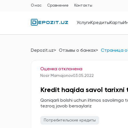
О нас
Сравнение
Контакты
Услуги
Кредиты
Карты
И
Depozit.uz
Отзывы о банках
Страница о
Оценка отклонена
Nosir Mamajonov
03.05.2022
Kredit haqida savol tarixni
Qoniqarli bolshi uchun iltimos savolimga t
tezroq javob bersaylariz
Потребительские кредиты