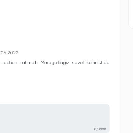
.05.2022
z uchun rahmat. Murogatingiz savol ko'rinishda
0/3000