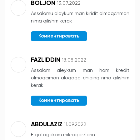
BOLJON
13.07.2022
Assalomu alaykum man kiridit olmoqchman
nima qilishm kerak
Комментировать
FAZLIDDIN
18.08.2022
Assalom aleykum man ham kredit
olmoqciman aloqaga chiqing nma qilishim
kerak
Комментировать
ABDULAZIZ
11.09.2022
E qotogakam mikroqarzlarin