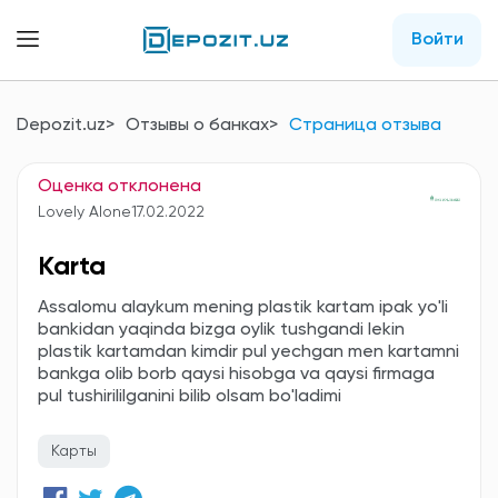
Войти
Depozit.uz
Отзывы о банках
Страница отзыва
Оценка отклонена
Lovely Alone
17.02.2022
Karta
Assalomu alaykum mening plastik kartam ipak yo'li
bankidan yaqinda bizga oylik tushgandi lekin
plastik kartamdan kimdir pul yechgan men kartamni
bankga olib borb qaysi hisobga va qaysi firmaga
pul tushirililganini bilib olsam bo'ladimi
Карты