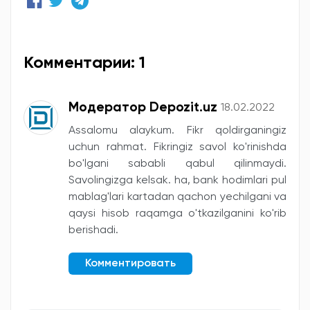
Комментарии: 1
Модератор Depozit.uz
18.02.2022
Assalomu alaykum. Fikr qoldirganingiz
uchun rahmat. Fikringiz savol ko'rinishda
bo'lgani sababli qabul qilinmaydi.
Savolingizga kelsak. ha, bank hodimlari pul
mablag'lari kartadan qachon yechilgani va
qaysi hisob raqamga o'tkazilganini ko'rib
berishadi.
Комментировать