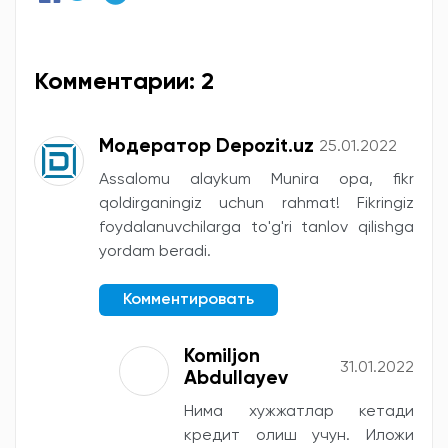
Комментарии: 2
Модератор Depozit.uz
25.01.2022
Assalomu alaykum Munira opa, fikr
qoldirganingiz uchun rahmat! Fikringiz
foydalanuvchilarga to'g'ri tanlov qilishga
yordam beradi.
Комментировать
Komiljon
31.01.2022
Abdullayev
Нима хужжатлар кетади
кредит олиш учун. Иложи