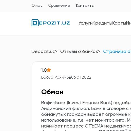
О нас
Сравнение
Контакты
Услуги
Кредиты
Карты
И
Depozit.uz
Отзывы о банках
Страница о
1.0
Бабур Рахимов
06.01.2022
Обман
ИнфинБанк (Invest Finanse Bank) недоб
Андижанский филиал. Банк в сговоре с
обманутых граждан выдает огромные к
использование, т.е. нет мониторинга. 
начинает процесс ОТЪЕМА недвижимост