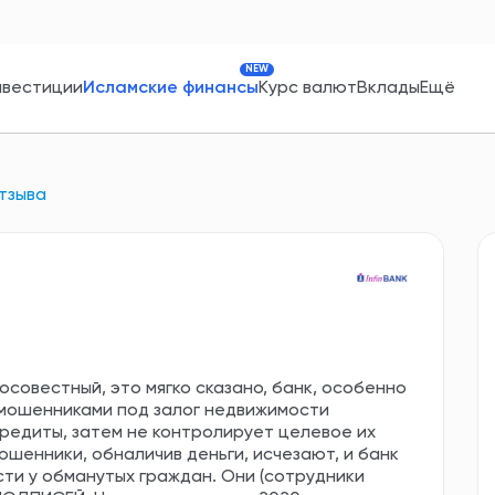
NEW
нвестиции
Исламские финансы
Курс валют
Вклады
Ещё
тзыва
росовестный, это мягко сказано, банк, особенно
 мошенниками под залог недвижимости
редиты, затем не контролирует целевое их
Мошенники, обналичив деньги, исчезают, и банк
и у обманутых граждан. Они (сотрудники