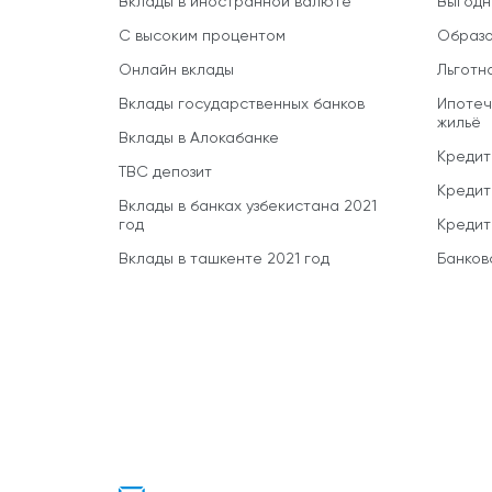
Вклады в иностранной валюте
Выгодн
С высоким процентом
Образо
Онлайн вклады
Льготн
Вклады государственных банков
Ипотеч
жильё
Вклады в Алокабанке
Кредит
TBC депозит
Кредит
Вклады в банках узбекистана 2021
год
Кредит
Вклады в ташкенте 2021 год
Банков