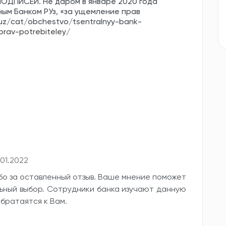
ОДПИСЕЙ. Не даром в январе 2020 года
м Банком РУз, «за ущемление прав
z/cat/obchestvo/tsentralnyy-bank-
prav-potrebiteley/
.01.2022
бо за оставленный отзыв. Ваше мнение поможет
ьный выбор. Сотрудники банка изучают данную
братаятся к Вам.