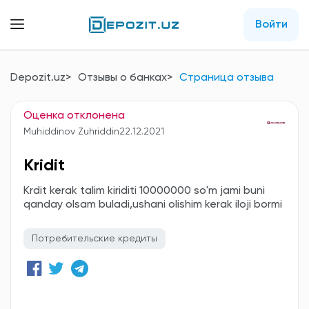
Войти
Depozit.uz
Отзывы о банках
Страница отзыва
Оценка отклонена
Muhiddinov Zuhriddin
22.12.2021
Kridit
Krdit kerak talim kiriditi 10000000 so'm jami buni
qanday olsam buladi,ushani olishim kerak iloji bormi
Потребительские кредиты