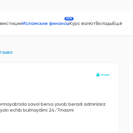
NEW
нвестиции
Исламские финансы
Курс валют
Вклады
Ещё
тзыва
ermayabtida savol bersa javob beradi adminlariz
 yoki echib bulmaydimi 24/7masmi