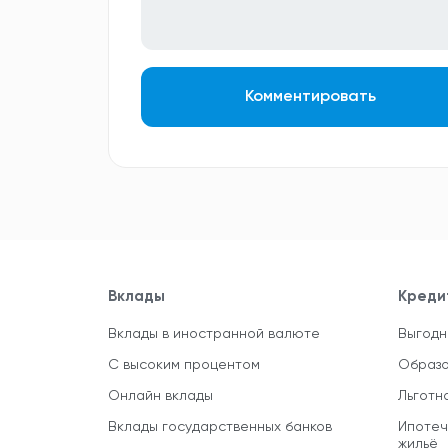
Комментировать
Вклады
Креди
Вклады в иностранной валюте
Выгодн
С высоким процентом
Образо
Онлайн вклады
Льготн
Вклады государственных банков
Ипотеч
жильё