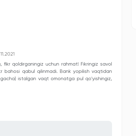
11.2021
fikr qoldirganingiz uchun rahmat! Fikringiz savol
fikr bahosi qabul qilinmadi. Bank yopilish vaqtidan
 gacha) istalgan vaqt omonatga pul qo'yishingiz,