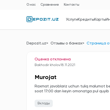
О нас
Сравнение
Контакты
Услуги
Кредиты
Карты
И
Depozit.uz
Отзывы о банках
Страница о
Оценка отклонена
Bakhodir kholov
18.11.2021
Murojat
Raxmat javoblariz uchun tuliq malumot b
soat 17:00 dan keyin omonatga pul quyib
Вклады