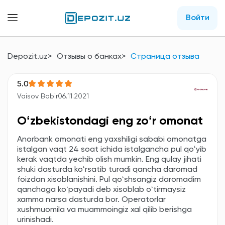
Войти
Depozit.uz
Отзывы о банках
Страница отзыва
5.0
Vaisov Bobir
06.11.2021
Oʻzbekistondagi eng zoʻr omonat
Anorbank omonati eng yaxshiligi sababi omonatga
istalgan vaqt 24 soat ichida istalgancha pul qoʻyib
kerak vaqtda yechib olish mumkin. Eng qulay jihati
shuki dasturda koʻrsatib turadi qancha daromad
foizdan xisoblanishini. Pul qoʻshsangiz daromadim
qanchaga koʻpayadi deb xisoblab oʻtirmaysiz
xamma narsa dasturda bor. Operatorlar
xushmuomila va muammoingiz xal qilib berishga
urinishadi.