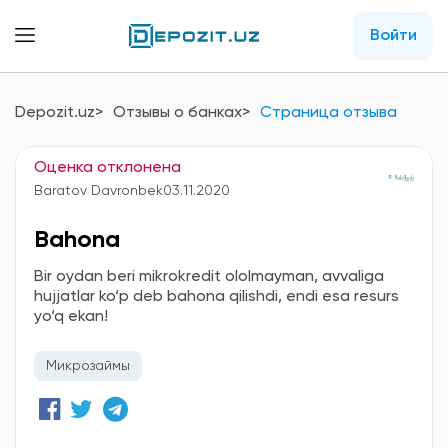
Войти
Depozit.uz
Отзывы о банках
Страница отзыва
Оценка отклонена
Baratov Davronbek
03.11.2020
Bahona
Bir oydan beri mikrokredit ololmayman, avvaliga
hujjatlar ko‘p deb bahona qilishdi, endi esa resurs
yo‘q ekan!
Микрозаймы